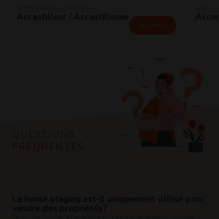
SPORTS NAUTIQUE · INDUSTRIE NAVAL
AIDE À LA
Accastilleur / Accastilleuse
Accom
DÉCOUVRIR
QUESTIONS
FRÉQUENTES
Le home staging est-il uniquement utilisé pour
vendre des propriétés?
Non, le home staging est principalement utilisé