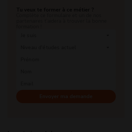
Tu veux te former à ce métier ?
Complète ce formulaire et un de nos
partenaires t’aidera à trouver la bonne
formation !
Je suis
arrow_drop_down
Niveau d'études actuel
arrow_drop_down
Envoyer ma demande