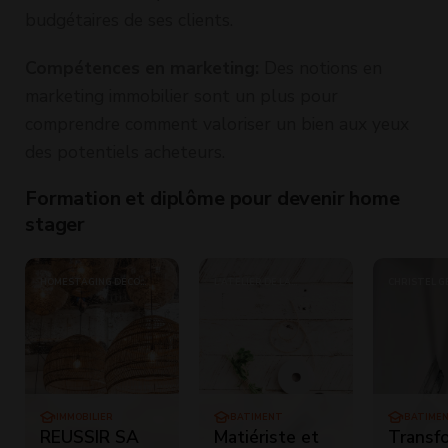
budgétaires de ses clients.
Compétences en marketing:
Des notions en
marketing immobilier sont un plus pour
comprendre comment valoriser un bien aux yeux
des potentiels acheteurs.
Formation et diplôme pour devenir home
stager
HOMESTAGING DECO
L'ATELIER DE LA
CHRISTEL G
FRANCE
SALAMANDRE
COTTAGE ET
IMMOBILIER
BÂTIMENT
BÂTIME
REUSSIR SA
Matiériste et
Transf