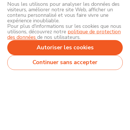
Nous les utilisons pour analyser les données des
visiteurs, améliorer notre site Web, afficher un
contenu personnalisé et vous faire vivre une
expérience inoubliable.
Pour plus d'informations sur les cookies que nous
utilisons, découvrez notre
politique de protection
des données
de nos utilisateurs.
Autoriser les cookies
Continuer sans accepter
Secteurs
Métiers
Formations
Olecio sélectionne pour vous des milliers de
contenus de qualité pour vous permettre
d’explorer et découvrir près de 250 thématiques
différentes !