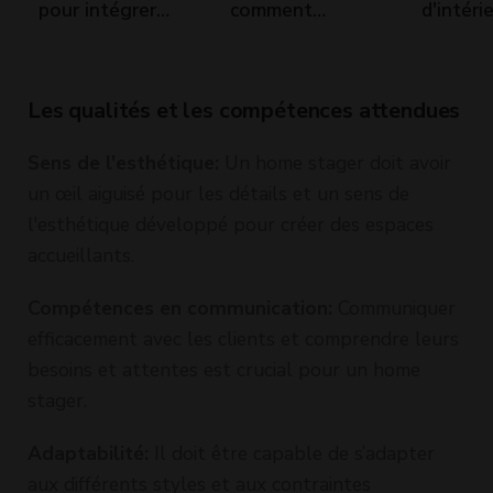
pour intégrer
comment
d'intéri
ses meubles
déclarer vos
d'un style
revenus fonciers
ancien à sa déco
? Exemple de
déclaration
Les qualités et les compétences attendues
2044 au réel -
microfoncier
Sens de l'esthétique:
Un home stager doit avoir
un œil aiguisé pour les détails et un sens de
l'esthétique développé pour créer des espaces
accueillants.
Compétences en communication:
Communiquer
efficacement avec les clients et comprendre leurs
besoins et attentes est crucial pour un home
stager.
Adaptabilité:
Il doit être capable de s’adapter
aux différents styles et aux contraintes