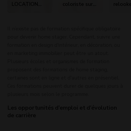
LOCATION
coloriste sur
relooke
MEUBLEE
meubles -
agréme
GRACE A LA
Peinture
meuble
DECORATION
décorative
article
Il n’existe pas de formation spécifique obligatoire
décorat
pour devenir home stager. Cependant, suivre une
Format
formation en design d'intérieur, en décoration, ou
avancé
en marketing immobilier peut être un atout.
(Niveau
Plusieurs écoles et organismes de formation
proposent des formations de home staging,
certaines sont en ligne et d'autres en présentiel.
Ces formations peuvent durer de quelques jours à
plusieurs mois selon le programme.
Les opportunités d’emploi et d’évolution
de carrière