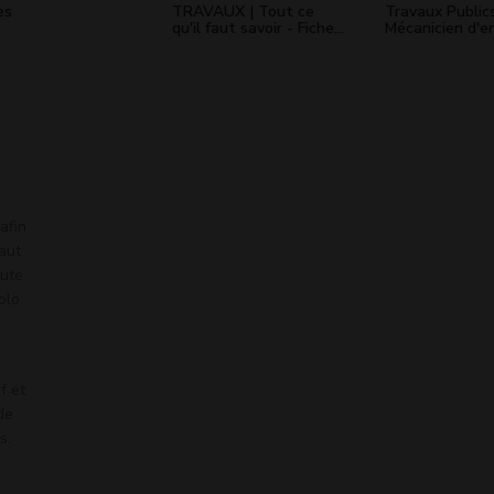
es
TRAVAUX | Tout ce
Travaux Publics
qu'il faut savoir - Fiche
Mécanicien d'e
métier
afin
faut
oute
olo
f et
de
s.