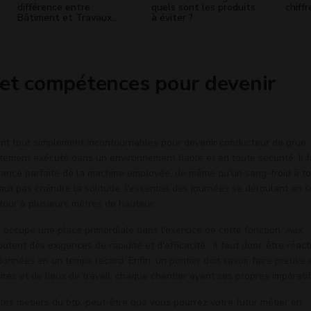
différence entre
quels sont les produits
chiffr
Bâtiment et Travaux
à éviter ?
Publics ?
 et compétences pour devenir
sont tout simplement incontournables pour devenir conducteur de grue, 
aitement exécuté dans un environnement fiable et en toute sécurité. Il 
sance parfaite de la machine employée, de même qu'un sang-froid à t
 faut pas craindre la solitude, l'essentiel des journées se déroulant en s
tour à plusieurs mètres de hauteur.
 occupe une place primordiale dans l'exercice de cette fonction. Aux
utent des exigences de rapidité et d'efficacité : il faut donc être réacti
nnées en un temps record. Enfin, un pontier doit savoir faire preuve 
res et de lieux de travail, chaque chantier ayant ses propres impératif
 les métiers du btp, peut-être que vous pourrez votre futur métier en