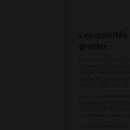
Les qualités
grutier
La précision et la rigueur 
de garantir un travail parf
en outre avoir une connais
épreuve. Par ailleurs, il ne
dans une cabine, dans une 
Le sens des responsabilités
contraintes de sécurité s'ajo
comprendre les consignes do
souplesse en termes d'horai
Si vous êtes intéressés par