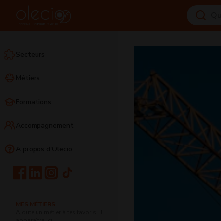
Secteurs
Métiers
Formations
Accompagnement
À propos d'Olecio
MES MÉTIERS
Ajoute un métier à tes favoris, il
apparaîtra ici.