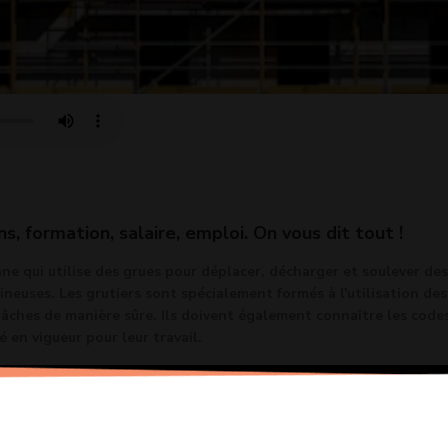
ns, formation, salaire, emploi. On vous dit tout !
ne qui utilise des grues pour déplacer, décharger et soulever des
neuses. Les grutiers sont spécialement formés à l'utilisation des
tâches de manière sûre. Ils doivent également connaître les code
 en vigueur pour leur travail.