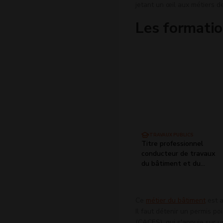
jetant un œil aux métiers 
Les formatio
BTP CFA RUEIL-MALMAISON
TRAVAUX PUBLICS
Titre professionnel
conducteur de travaux
du bâtiment et du
génie civil
Ce
métier du bâtiment
est a
Il faut détenir un permis po
(CACES), qui s'appuie sur u