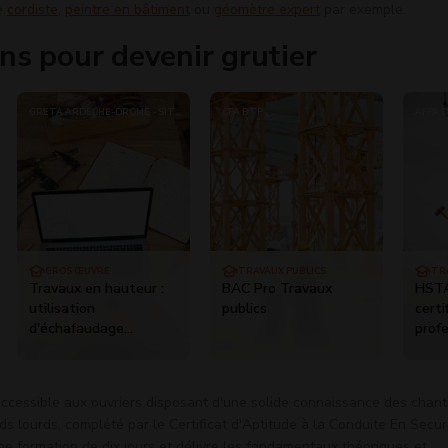
de
cordiste
,
peintre en bâtiment
ou
géomètre expert
par exemple.
ns pour devenir grutier
GRETA ARDÈCHE-DRÔME - SITE
CFA BTP
AFPA D
DE VALENCE
OCCIT
GROS ŒUVRE
TRAVAUX PUBLICS
TR
Travaux en hauteur :
BAC Pro Travaux
HSTA
utilisation
publics
certi
d'échafaudage
prof
(suivant R 408)
cond
trava
canal
ccessible aux ouvriers disposant d'une solide connaissance des chanti
terr
ids lourds, complété par le Certificat d'Aptitude à la Conduite En Secur
ne formation de dix jours et délivre les fondamentaux théoriques et