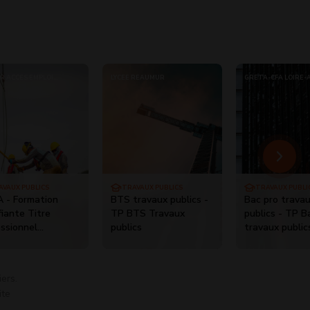
R ACCÈS EMPLOI
LYCÉE RÉAUMUR
GRETA-CFA LOIRE-
ANIE
AVAUX PUBLICS
TRAVAUX PUBLICS
TRAVAUX PUBLI
 - Formation
BTS travaux publics -
Bac pro trava
fiante Titre
TP BTS Travaux
publics - TP B
essionnel
publics
travaux public
ucteur(trice) de
ux publics route,
isation,
ers.
assement
ite