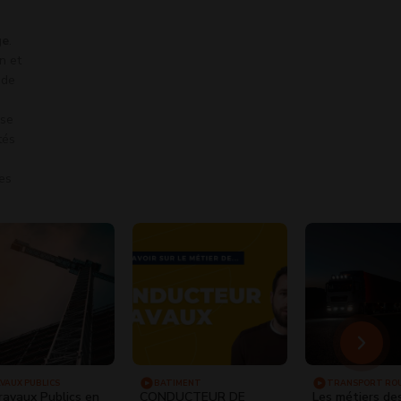
ge
.
n et
 de
ise
tés
les
VAUX PUBLICS
BÂTIMENT
TRANSPORT RO
ravaux Publics en
CONDUCTEUR DE
Les métiers de