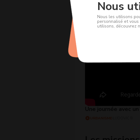
Nous uti
Nous les utilisons po
personnalisé et vous 
utilisons, découvrez 
Une journée avec un 
URBANISME
LUDOVIC B
Les missions