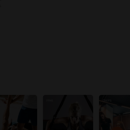
s.
FFME
CREPS