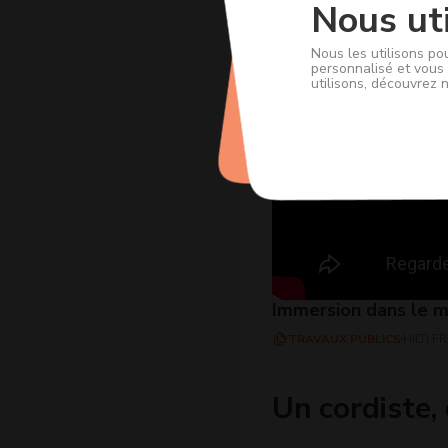
Nous uti
Nous les utilisons po
personnalisé et vous 
utilisons, découvrez 
Immersion dans le m
TRAVAUX PUBLICS
HILTI F
Un cordiste, 