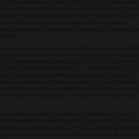
 le vent en poupe dans le secteur du BTP en France. Il existe aujourd'h
ais il en faudrait plus. Pour la construction d'un monument, des travau
toyage des vitres d'un gratte-ciel, vous devez recourir à un professio
ne formation. Sur les chantiers, les interventions des cordistes
ller des échafaudages. Découvrez dans cet article les fiches métiers d
n hauteur.
'escalade ne travaille pas seul, on met parfois en jeu la responsabili
r son équipe. Le professionnel sur cordes expérimenté qui se fatiguerai
 vers le poste de travail de chef d'équipe. Aussi, il se charge de la vie
scalade si sa vie est peu en danger. Alors, c'est à lui d'organiser la t
 sécurité de son équipe. Les PME spécialisées dans les travaux difficile
ntes que nombreuses en France. Les missions au niveau de l'étranger 
rdistes en France grâce à leurs fiches. Donc, les cordistes correspond
iches de poste ont relativement peu de chance de se fatiguer de leur
 vous ne pouvez pas exercer les métiers très physiques jusqu’à votre
t de se reconvertir sous forme de prise de responsabilité en qualité de 
travaux ou de chef chantier dans le BTP. Les techniciens de l'escalad
 spécialiser dans le domaine de la maintenance éolienne, de l'élagage,