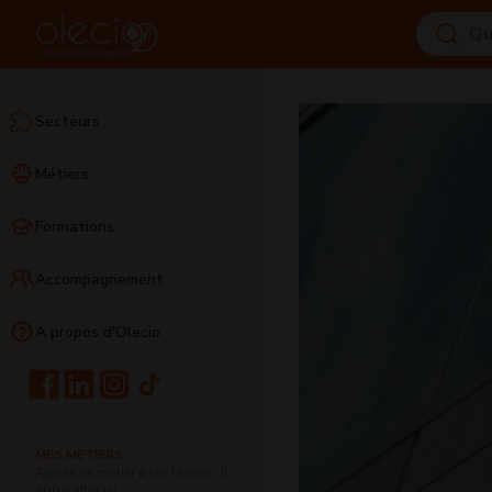
Secteurs
Métiers
Formations
Accompagnement
À propos d'Olecio
MES MÉTIERS
Ajoute un métier à tes favoris, il
apparaîtra ici.