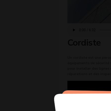
Cordiste
Un cordiste est une person
équipements de sécurité s
pour installer des lignes
réparations et des inspec