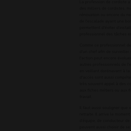
La profession de cordiste a
des milliers de cordistes, m
rénovation ou encore du net
de l'escalade ayant une bon
permettent d'éviter d’insta
professionnel des tâches e
Comme ce professionnel de l
d'un chef afin de surveille
l'action peut encore évoluer
autres professionnels de l'e
en veillant dorénavant à la
d'accès sont aussi compéte
très souvent appel à des co
aux fiches métiers ou aux f
travail.
Il faut aussi souligner que
retraite. Il arrive le momen
d’équipe, de conducteur de 
peuvent aussi choisir de se