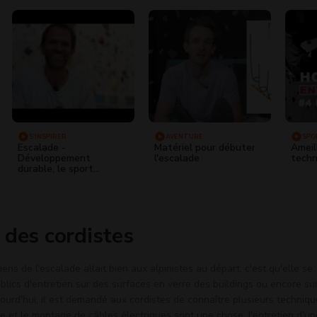
S'INSPIRER
AVENTURE
SPO
Escalade -
Matériel pour débuter
Ameil
Développement
l'escalade
techn
durable, le sport
s’engage - Le Pouzin
2022
 des cordistes
iens de l'escalade allait bien aux alpinistes au départ, c'est qu'elle se
ublics d'entretien sur des surfaces en verre des buildings ou encore su
urd'hui, il est demandé aux cordistes de connaître plusieurs techniqu
 et le montage de câbles électriques sont une chose, l'entretien d'un