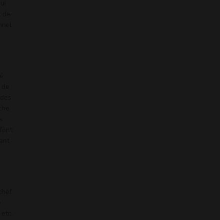
ui
x de
nnel
u
té
t de
 des
âche
s
font
ant
chef
e
 etc.