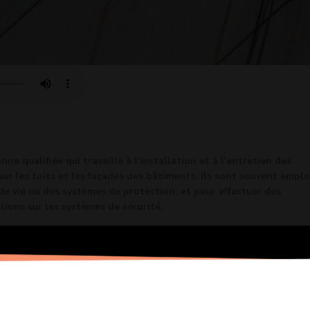
ne qualifiée qui travaille à l’installation et à l’entretien des
ur les toits et les façades des bâtiments. Ils sont souvent empl
 de vie ou des systèmes de protection, et pour effectuer des
tions sur les systèmes de sécurité.