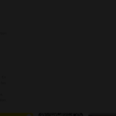
ition
. En
 les
e,
tion,