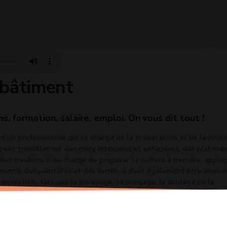
 bâtiment
ns, formation, salaire, emploi. On vous dit tout !
t un professionnel qui se charge de la préparation et de la finit
 peut travailler sur des murs intérieurs et extérieurs, des plafonds
 des meubles. Il se charge de préparer la surface à peindre, appli
ments, des peintures et des vernis. Il peut également être amené
rénovation, tels que le décapage, le ponçage, le sablage ou le