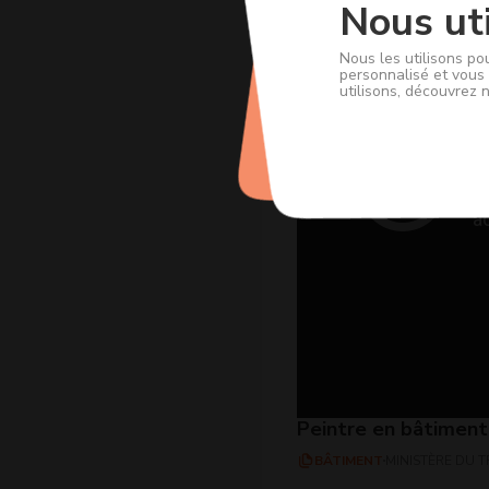
Nous uti
Nous les utilisons po
personnalisé et vous 
utilisons, découvrez 
Peintre en bâtiment
BÂTIMENT
MINISTÈRE DU T