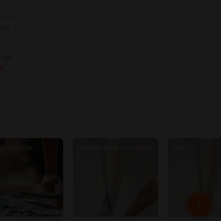
e, en
 et
 qui
te
,
S FORMATION
COMPAGNONS BATISSEURS NA
AFPA