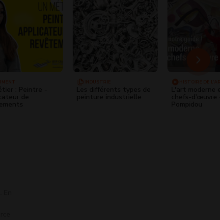
IMENT
INDUSTRIE
HISTOIRE DE L'A
tier : Peintre -
Les différents types de
L'art moderne 
cateur de
peinture industrielle
chefs-d'œuvre 
tements
Pompidou
. En
erce