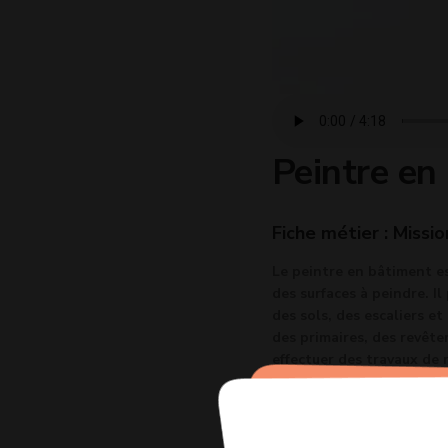
Peintre en
Fiche métier : Missio
Le peintre en bâtiment es
des surfaces à peindre. Il
des sols, des escaliers et
des primaires, des revête
effectuer des travaux de 
meulage.