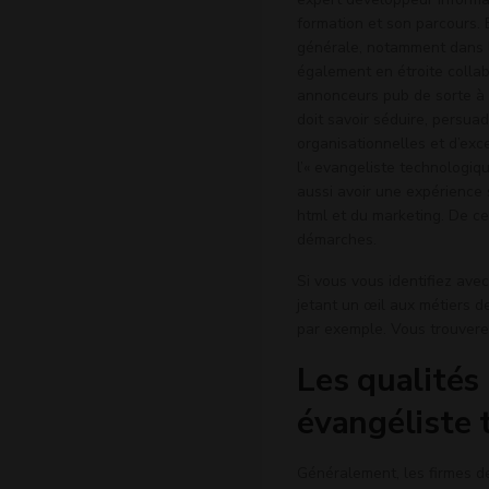
formation et son parcours. 
générale, notamment dans le
également en étroite collab
annonceurs pub de sorte à me
doit savoir séduire, persua
organisationnelles et d’exce
l’« evangeliste technologiqu
aussi avoir une expérience 
html et du marketing. De ce
démarches.
Si vous vous identifiez ave
jetant un œil aux métiers 
par exemple. Vous trouverez
Les qualités
évangéliste 
Généralement, les firmes d