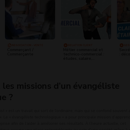
NÉGOCIATION - VENTE
RELATION CLIENT
GES
Commerçant /
Métier commercial et
Secré
Commerçante
technico-commercial :
: déc
études, salaire,
évolutions de carrière
dans la vente
 les missions d’un évangéliste
e ?
t » est un travail qui sort de l’ordinaire, mais qui se confond souvent
». Le « évangéliste technologique » a pour principale mission d’appren
prise afin de l’aider à améliorer ses résultats. À l’heure actuelle, cet
tique occupe une place prépondérante au sein d’une société grâce à 