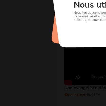
Nous uti
Nous les utilisons po
personnalisé et vous 
utilisons, découvrez 
Une évangéliste dé
MARKETING
KELJOB TV