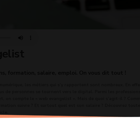
elist
ns, formation, salaire, emploi. On vous dit tout !
numérique, les métiers qui s’y rapportent sont nombreux. En effe
lus de personnes se tournent vers le digital. Parmi les profession
net, on compte le « web evangelist ». Mais de quoi s’agit-il ? Com
rmation suivre ? Et surtout quel est son salaire ? Découvrez tout
cle.