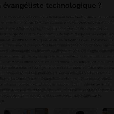
n évangéliste technologique ?
ement connu sous le nom de « l’évangéliste technologique », est un tou
 du numérique. Cette formation a bouleversé l’univers des internautes. 
eur à une différence près. Celui-ci a pour objectif de convaincre ou
nd en charge de faire des adeptes ou de tenter d’imposer les conviction
eprise. Devenir un « evangeliste technologique » requiert cependant 
ne communauté puisqu’il doit faire connaître les produits et/ou servic
 cette communauté sur internet ou physiquement. Cet emploi demande
 de différentes tâches telles que le maniement du code html, la gest
ticles, et même l’animation d’une conférence. Mais il n’y a pas que. C’est
spécialisé dans la stratégie cross canal sur internet. Cet expert a to
n communication et en marketing. C’est un emploi en plein essor qui
es. La profession d ' « évangéliste code » est avant tout un travail
informatique est bien plus qu’un simple métier. Il s’agit d’un art. Si
rrogent sur leur mutation, aujourd’hui, elles choisissent de recourir au
echnologique pour se libérer et se concentrer davantage sur le
ité.