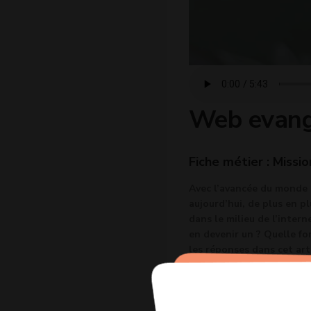
Web evang
Fiche métier : Missio
Avec l’avancée du monde 
aujourd’hui, de plus en p
dans le milieu de l’inter
en devenir un ? Quelle fo
les réponses dans cet arti