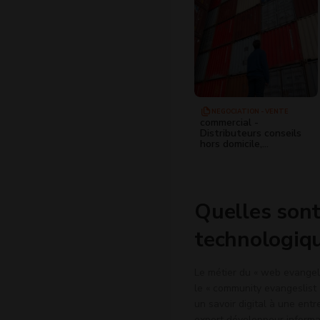
NÉGOCIATION - VENTE
commercial -
Distributeurs conseils
hors domicile,
Grossistes en boissons
Quelles sont
technologiqu
Le métier du « web evangelis
le « community evangeslist 
un savoir digital à une entre
expert développeur informa