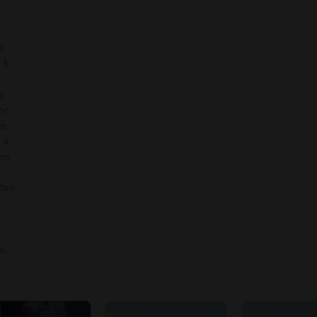
t
Il
s
une
es
 à
ion
utes
x