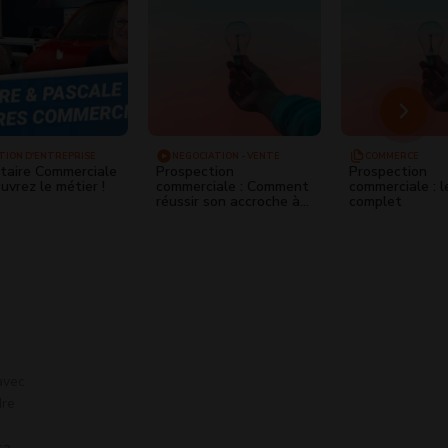
TION D'ENTREPRISE
NÉGOCIATION - VENTE
COMMERCE
taire Commerciale
Prospection
Prospection
ouvrez le métier !
commerciale : Comment
commerciale : l
réussir son accroche à
complet
coup sûr ? Techniques
de vente
 avec
dre
sa