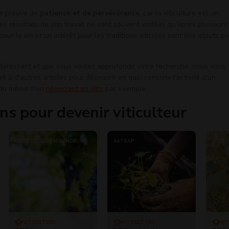
ire preuve de
patience et de persévérance
, car la viticulture est un
es résultats de son travail ne sont souvent visibles qu'après plusieurs
our le vin et un intérêt pour les traditions viticoles sont des atouts p
ntéressant et que vous voulez approfondir votre recherche, nous vous
il à d'autres articles pour découvrir en quoi consiste l'activité d'un
 ou même d'un
négociant en vins
par exemple.
ns pour devenir viticulteur
CFPPA DU GERS MIRANDE
AKTÉAP
LYCÉE
VITICULTURE
VITICULTURE
VI