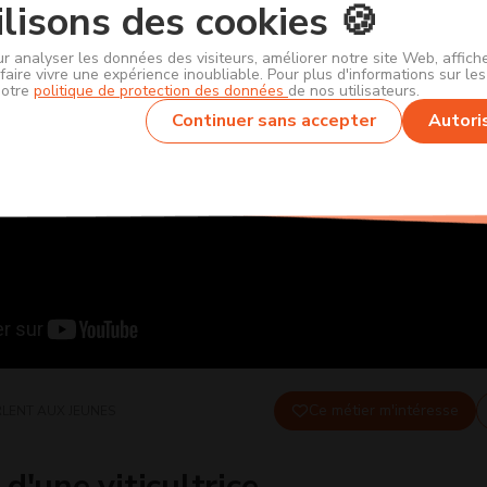
lisons des cookies 🍪
ur analyser les données des visiteurs, améliorer notre site Web, affic
faire vivre une expérience inoubliable. Pour plus d'informations sur le
notre
politique de protection des données
de nos utilisateurs.
Continuer sans accepter
Autori
Ce métier m'intéresse
RLENT AUX JEUNES
d'une viticultrice