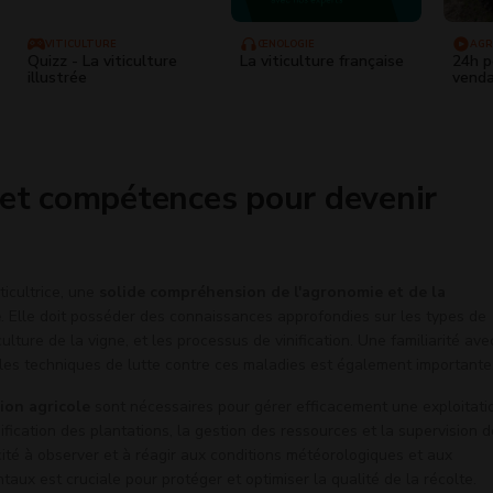
VITICULTURE
ŒNOLOGIE
AGR
Quizz - La viticulture
La viticulture française
24h p
illustrée
venda
 et compétences pour devenir
ticultrice, une
solide compréhension de l'agronomie et de la
e
. Elle doit posséder des connaissances approfondies sur les types de
ture de la vigne, et les processus de vinification. Une familiarité ave
 les techniques de lutte contre ces maladies est également importante
ion agricole
sont nécessaires pour gérer efficacement une exploitati
anification des plantations, la gestion des ressources et la supervision 
cité à observer et à réagir aux conditions météorologiques et aux
x est cruciale pour protéger et optimiser la qualité de la récolte.