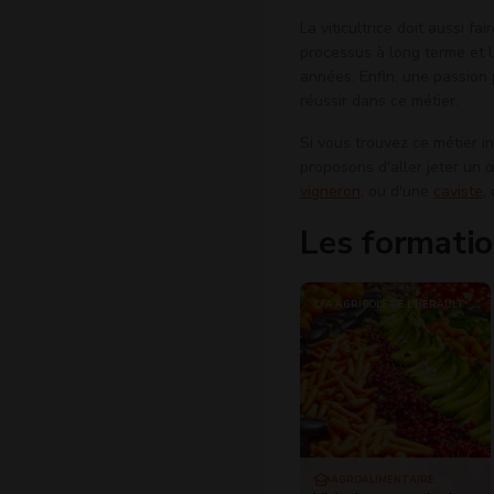
La viticultrice doit aussi fa
processus à long terme et l
années. Enfin, une passion p
réussir dans ce métier.
Si vous trouvez ce métier i
proposons d'aller jeter un œ
vigneron
, ou d'une
caviste
,
Les formatio
CFA AGRICOLE DE L'HÉRAULT _
SITE DE MONTPELLIER
AGROALIMENTAIRE