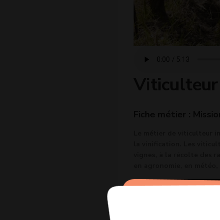
Viticulteur 
Fiche métier : Missio
Le métier de viticulteur i
la vinification. Les viticu
vignes, à la récolte des ra
en agronomie, en météo, e