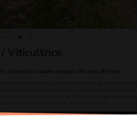
/ Viticultrice
ns, formation, salaire, emploi. On vous dit tout !
mplique la culture de la vigne et la production de raisins destinés
lteurs travaillent dans les vignobles, où ils veillent à la santé des
isins et à la vinification du vin. Ils doivent avoir des connaissanc
t en vinification pour produire des vins de qualité.