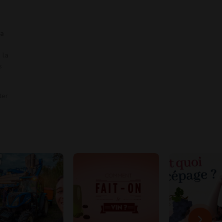
la
 la
s
ter