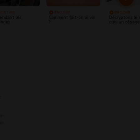
ICULTURE
ŒNOLOGIE
ŒNOLOGIE
endant les
Comment fait-on le vin
Décryptons le v
nges !
?
quoi un cépage
c
.
on
des