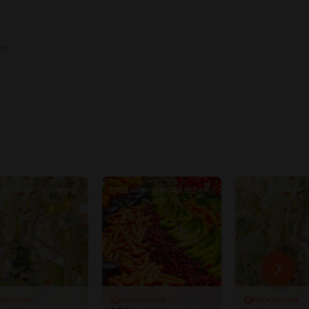
our
 FORESTIER DE CROGNY
LYCÉE AGRO-VITICOLE BEL AIR
CORAL OCCITANIE
TICULTURE
VITICULTURE
VITICULTURE