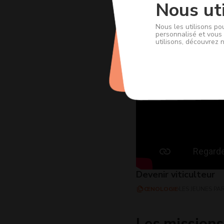
Nous uti
Nous les utilisons po
personnalisé et vous 
utilisons, découvrez 
Devenir viticulteur
ŒNOLOGIE
LES JEUNES PA
Les missions 