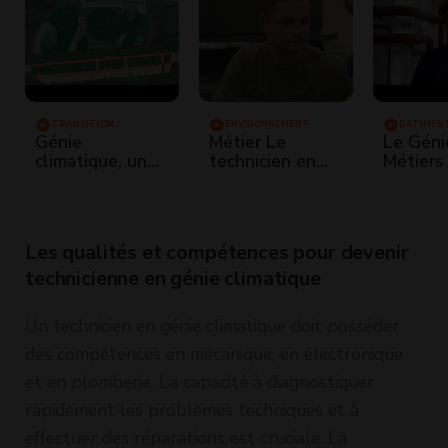
TRANSITION
ENVIRONNEMENT
BÂTIMEN
ÉNERGÉTIQUE
Génie
Métier Le
Le Géni
climatique, un
technicien en
Métiers 
métier d’avenir !
génie climatique
apprent
Pourquoi pas le
installa
mien ?
chauffa
Les qualités et compétences pour devenir
technicienne en génie climatique
Un technicien en génie climatique doit posséder
des compétences en mécanique, en électronique
et en plomberie. La capacité à diagnostiquer
rapidement les problèmes techniques et à
effectuer des réparations est cruciale. La