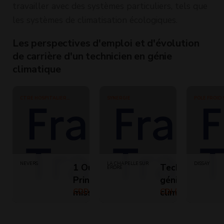
environnementale
travailler avec des systèmes particuliers, tels que
les systèmes de climatisation écologiques.
Les perspectives d'emploi et d'évolution
de carrière d'un technicien en génie
climatique
CTRE HOSPITALIER
SYNERGIE
POLE FROID 
INTERCOMMUNAL
AGGLOMERA
NEVERS
LA CHAPELLE SUR
DISSAY
1 Ouvrier
Technicien
ERDRE
Principal sur
génie
missions de
CDD (Temps
climatique &
CDI (Temps
plein)
plein)
Technicien
énergétique
Génie
F/H