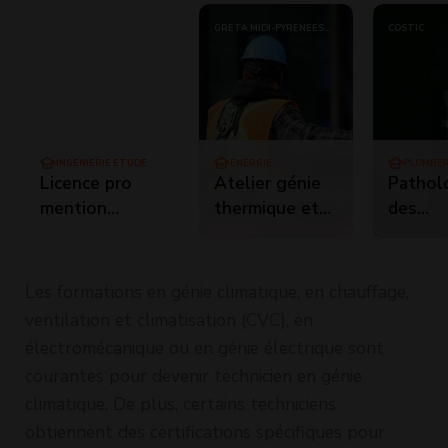
UNIVERSITÉ CLAUDE
GRETA MIDI-PYRÉNÉES
COSTIC
BERNARD - LYON 1
NORD
INGÉNIERIE ÉTUDE
ENERGIE
PLOMBER
CHAUFFA
Licence pro
Atelier génie
Pathol
mention
thermique et
des
métiers du
climatique
install
BTP :
de gén
performance
climati
Les formations en génie climatique, en chauffage,
énergétique et
prévent
ventilation et climatisation (CVC), en
environnementale
remède
électromécanique ou en génie électrique sont
des bâtiments
courantes pour devenir technicien en génie
Parcours Génie
climatique. De plus, certains techniciens
climatique à
obtiennent des certifications spécifiques pour
qualité