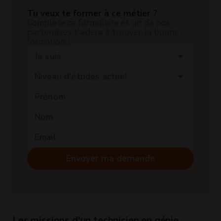
Tu veux te former à ce métier ?
Complète ce formulaire et un de nos
partenaires t’aidera à trouver la bonne
formation !
Je suis
arrow_drop_down
Niveau d'études actuel
arrow_drop_down
Envoyer ma demande
Les missions d'un technicien en génie