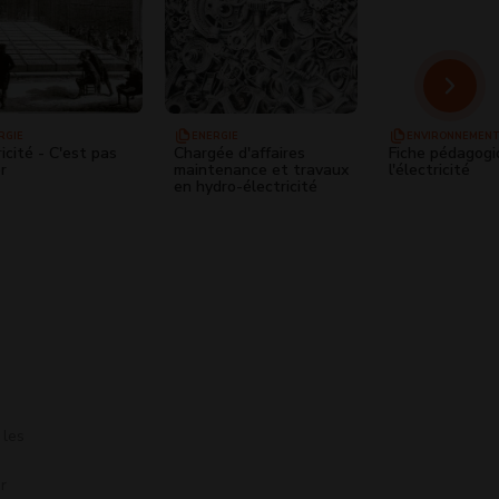
RGIE
ENERGIE
ENVIRONNEMEN
ricité - C'est pas
Chargée d'affaires
Fiche pédagogi
r
maintenance et travaux
l'électricité
en hydro-électricité
 les
r