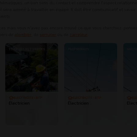
hématiques, un bon sens du contact et comprendre l'aspect relationne
l sera amené à travailler en équipe. Il doit être communicatif et savoir
ients.
es mais vous n'avez pas encore trouvé ce que vous cherchiez, pense
tiers de
plombier
, de
serrurier
ou de
carreleur
.
ÉCOLE DES MÉTIERS DES
PROFORMALYS
GRETA
HAUTES-PYRÉNÉES
ELECTRICITÉ - BTP
ELECTRICITÉ - BTP
ELE
Electricien
Électricien
Elect