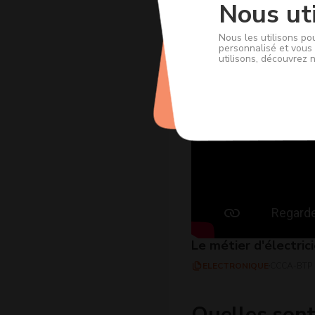
Nous uti
Nous les utilisons po
personnalisé et vous 
utilisons, découvrez 
Le métier d'électric
ELECTRONIQUE
CCCA-BTP
Quelles sont 