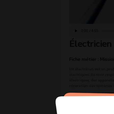
Électricien
Fiche métier : Missio
Un électricien est un pro
électriques. Ils sont res
électriques, des appareils
réparation des systèmes 