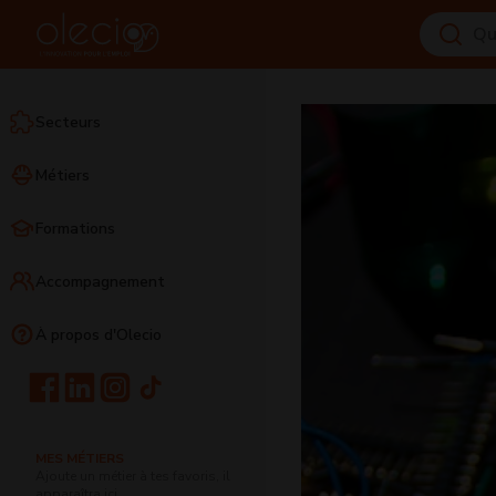
Secteurs
Métiers
Formations
Accompagnement
À propos d'Olecio
MES MÉTIERS
Ajoute un métier à tes favoris, il
apparaîtra ici.