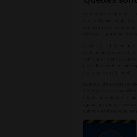
Un électricien a pour missi
site ou d'un immeuble. Ce pr
la mise en service de l'inst
câblage… il prend en charge
L'expert assiste la sécurit
système électrique. Le métie
domicile du client ou sur so
place. Il procède ensuite ra
électriques du bâtiment.
Le métier d'électricien impl
électriques des immobiliers
lequel il intervient. Son exp
également que les réseaux 
doit être en mesure de men