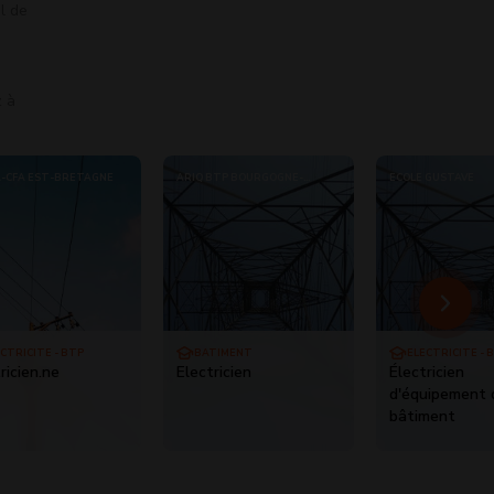
l de
z à
-CFA EST-BRETAGNE
ARIQ BTP BOURGOGNE-
ÉCOLE GUSTAVE
FRANCHE-COMTE - 58
CTRICITÉ - BTP
BÂTIMENT
ELECTRICITÉ - 
ricien.ne
Electricien
Électricien
d'équipement 
bâtiment