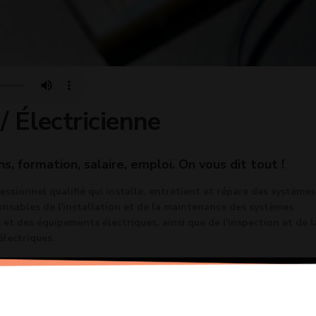
 / Électricienne
ns, formation, salaire, emploi. On vous dit tout !
fessionnel qualifié qui installe, entretient et répare des systèmes
ponsables de l'installation et de la maintenance des systèmes
 et des équipements électriques, ainsi que de l'inspection et de l
électriques.