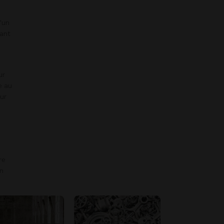
'un
vant
ur
e au
sur
re
an