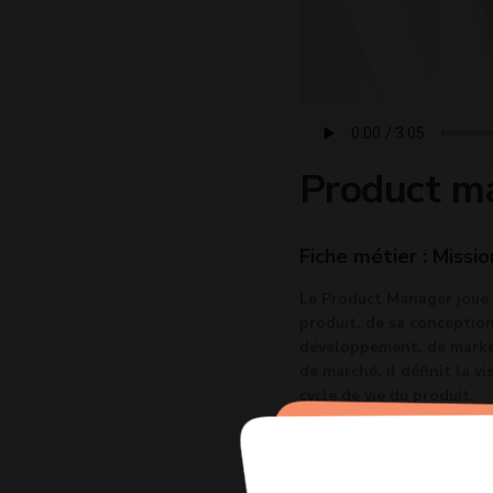
Product m
Fiche métier : Missio
Le Product Manager joue u
produit, de sa conception 
développement, de marketi
de marché, il définit la vi
cycle de vie du produit.