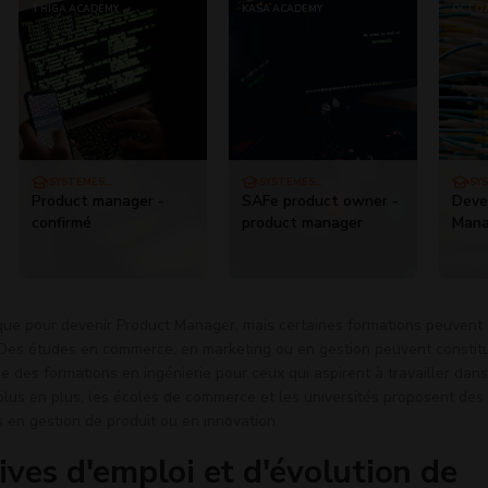
THIGA ACADEMY
KASA ACADEMY
OCTO 
SYSTÈMES
SYSTÈMES
SY
D'INFORMATION
D'INFORMATION
Product manager -
SAFe product owner -
Deve
confirmé
product manager
Mana
ique pour devenir Product Manager, mais certaines formations peuvent
e. Des études en commerce, en marketing ou en gestion peuvent constit
des formations en ingénierie pour ceux qui aspirent à travailler dans
plus en plus, les écoles de commerce et les universités proposent des
 en gestion de produit ou en innovation.
ives d'emploi et d'évolution de