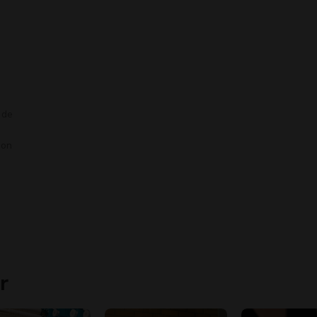
 de
ion
r