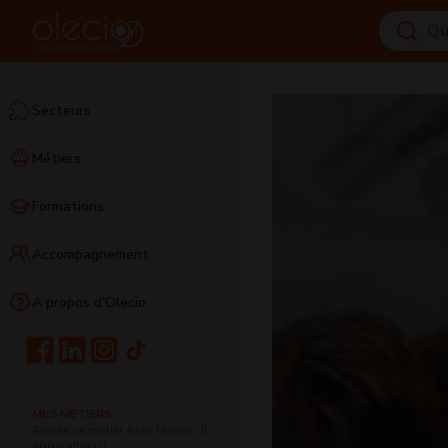
Secteurs
Métiers
Formations
Accompagnement
À propos d'Olecio
MES MÉTIERS
Ajoute un métier à tes favoris, il
apparaîtra ici.