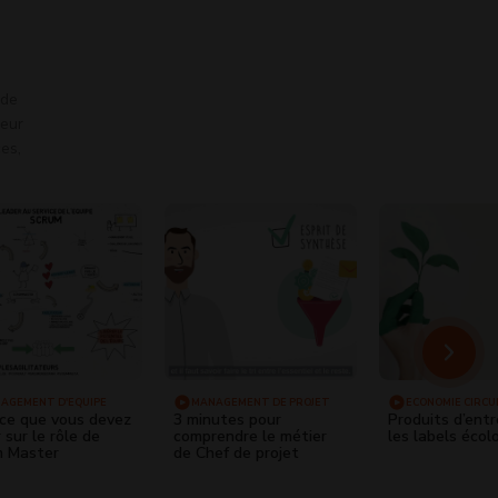
 de
leur
ces,
AGEMENT D'ÉQUIPE
MANAGEMENT DE PROJET
ECONOMIE CIRCU
RECYCLAGE
ce que vous devez
3 minutes pour
Produits d’entr
 sur le rôle de
comprendre le métier
les labels écol
m Master
de Chef de projet