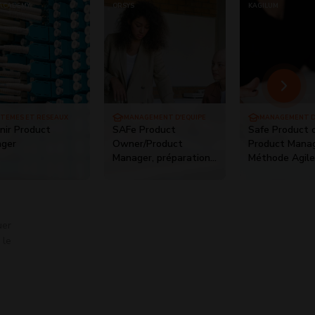
ACADEMY
ORSYS
KAGILUM
STÈMES ET RÉSEAUX
MANAGEMENT D'ÉQUIPE
MANAGEMENT D
nir Product
SAFe Product
Safe Product 
ger
Owner/Product
Product Manag
Manager, préparation
Méthode Agile
à la certification
POPM
uer
 le