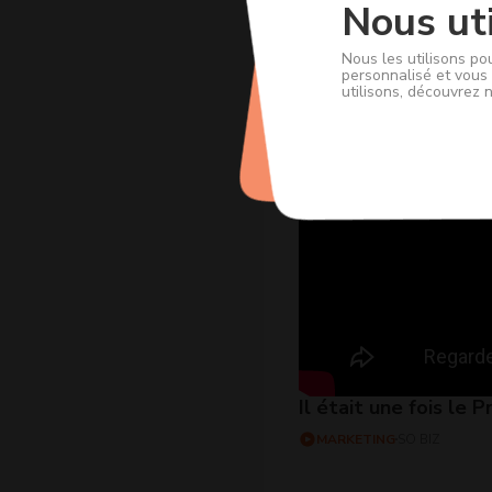
Nous uti
Nous les utilisons po
personnalisé et vous 
utilisons, découvrez 
Il était une fois le
MARKETING
SO BIZ