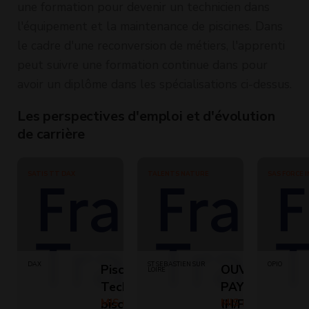
une formation pour devenir un technicien dans
l'équipement et la maintenance de piscines. Dans
le cadre d'une reconversion de métiers, l'apprenti
peut suivre une formation continue dans pour
avoir un diplôme dans les spécialisations ci-dessus.
Les perspectives d'emploi et d'évolution
de carrière
SATIS TT DAX
TALENTS NATURE
SAS FORCE 
DAX
ST SEBASTIEN SUR
OPIO
Pisciniste-
OUVRIER
LOIRE
Technicien
PAYSAGISTE/P
piscine (H/F)
MIS (Temps
(H/F)
MIS (Temps plein