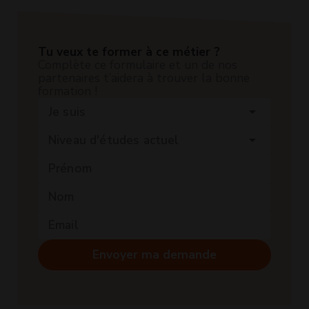
Tu veux te former à ce métier ?
Complète ce formulaire et un de nos
partenaires t’aidera à trouver la bonne
formation !
Je suis
arrow_drop_down
Niveau d'études actuel
arrow_drop_down
Envoyer ma demande