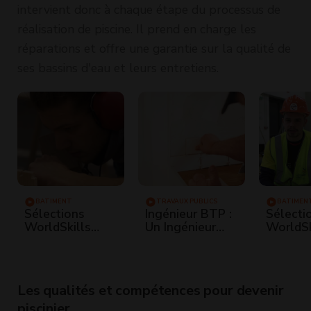
intervient donc à chaque étape du processus de
réalisation de piscine. Il prend en charge les
réparations et offre une garantie sur la qualité de
ses bassins d'eau et leurs entretiens.
BÂTIMENT
TRAVAUX PUBLICS
BÂTIMEN
Sélections
Ingénieur BTP :
Sélecti
WorldSkills
Un Ingénieur
WorldSk
Competition -
qualité nous dit
Competi
BTP
tout de son
BTP Gr
métier
Les qualités et compétences pour devenir
piscinier