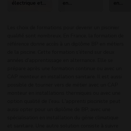
électrique et
en
en
sanitaire
installations
install
sanitaires -
sanitai
matières
2 ans)
Les choix de formations pour devenir un piscinier
professionnelles
qualifié sont nombreux. En France, la formation de
référence donne accès à un diplôme BP en métiers
de la piscine. Cette formation s'étend sur deux
années d'apprentissage en alternance. Elle se
prépare après une formation continue ou avec un
CAP monteur en installation sanitaire. Il est aussi
possible de tourner vers de métier avec un CAP
monteur en installations thermiques ou avec une
option qualité de l'eau. L'apprenti pisciniste peut
aussi opter pour un diplôme de BP, avec une
spécialisation en installation du génie climatique
et sanitaire. Une autre solution consiste à suivre