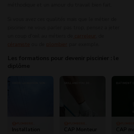
méthodique et un amour du travail bien fait.
Si vous avez ces qualités mais que le métier de
piscinier ne vous parler pas trop, pensez a jeter
un coup d'œil au métiers de
carreleur
, de
céramiste
ou de
plombier
par exemple.
Les formations pour devenir piscinier : le
diplôme
OÏKOS : LA MAISON, SON
SKILL AND YOU, BE
BATIMENT 
ENVIRONNEMENT
ACADEMIE, COURS MINERVE,
COURS SERVAIS,
DEFICOMPTA, ECOLE CHEZ
SOI, ECOLE DES PROS,
EDUCATEL, ESECAD,
FASHION SKILLS, IFSA, KARIS
FORMATIONS, LIGNES ET
FORMATIONS, NATURADIS,
ERIC KAYSER SCHOOL
PLOMBERIE
PLOMBERIE
PLOMBER
CHAUFFAGE CLIM
CHAUFFAGE CLIM
CHAUFFA
Installation
CAP Monteur
CAP mo