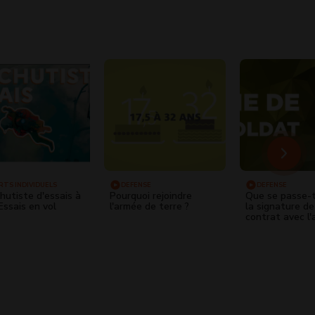
RTS INDIVIDUELS
DÉFENSE
DÉFENSE
hutiste d'essais à
Pourquoi rejoindre
Que se passe-t
ssais en vol
l'armée de terre ?
la signature de
contrat avec l
Terre ?