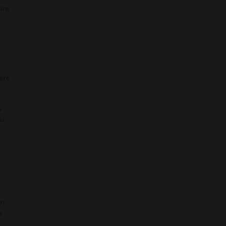
ire
-
aire
s
ou
en
a