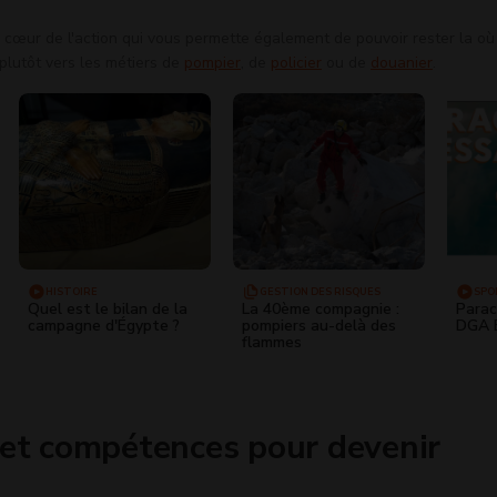
 cœur de l'action qui vous permette également de pouvoir rester la où
plutôt vers les métiers de
pompier
, de
policier
ou de
douanier
.
HISTOIRE
GESTION DES RISQUES
SPO
Quel est le bilan de la
La 40ème compagnie :
Parac
campagne d'Égypte ?
pompiers au-delà des
DGA E
flammes
 et compétences pour devenir