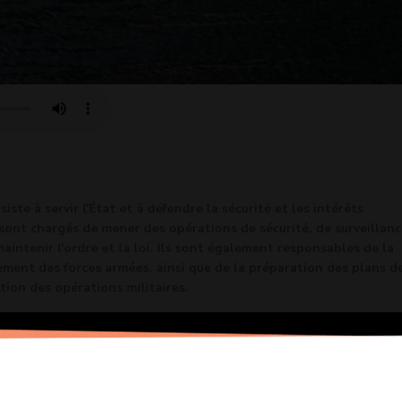
siste à servir l'État et à défendre la sécurité et les intérêts
 sont chargés de mener des opérations de sécurité, de surveillanc
aintenir l'ordre et la loi. Ils sont également responsables de la
ement des forces armées, ainsi que de la préparation des plans d
tion des opérations militaires.