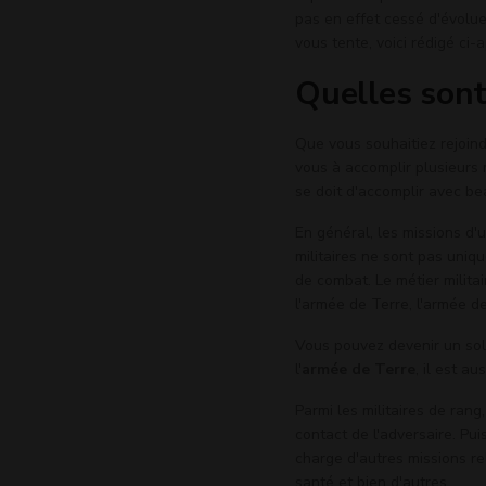
pas en effet cessé d'évolue
vous tente, voici rédigé ci-
Quelles sont 
Que vous souhaitiez rejoindr
vous à accomplir plusieurs m
se doit d'accomplir avec b
En général, les missions d'u
militaires ne sont pas uni
de combat. Le métier milita
l'armée de Terre, l'armée d
Vous pouvez devenir un sol
l'
armée de Terre
, il est au
Parmi les militaires de rang,
contact de l'adversaire. Pui
charge d'autres missions rel
santé et bien d'autres.