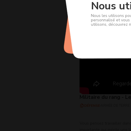
Nous uti
Nous les utilisons po
personnalisé et vous 
utilisons, découvrez 
Militaire du rang - L
DÉFENSE
ARMÉE DE TERRE
Vous pensez travailler dans 
importante qui mérite une l