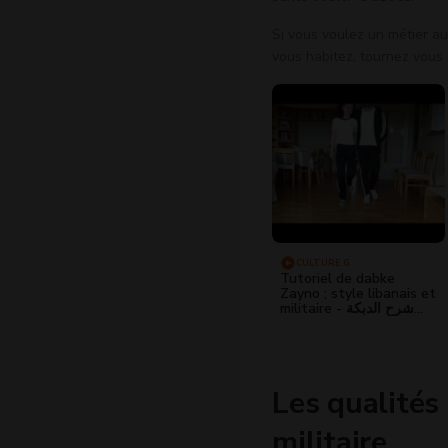
Si vous voulez un métier au
vous habitez, tournez vous 
CULTURE G
Tutoriel de dabke
Zayno ; style libanais et
militaire - شرح الدبكة
العسكريّة البعلبكيّة
Les qualités
militaire