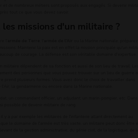
r et de nombreux métiers sont proposés aux engagés. Si devenir milita
après tout ce que vous devez savoir.
les missions d'un militaire ?
e l'
armée de Terre
, l'
armée de l'Air
ou la Marine nationale, préparez
issions. Maintenir la paix est en effet la mission principale qu'un milit
eaucoup de courage. La défense est son véritable domaine d'expertise.
n militaire dépendent de sa fonction et aussi de son lieu de travail. Le
quement des personnes que vous pouvez trouver sur un lieu de guerre 
ire prend plusieurs formes. Vous avez donc le choix de travailler dans
e l'Air, la gendarmerie ou encore dans la Marine nationale.
dat, un commandant officier, un adjudant, un marin-pompier, etc. Dans
ssi possible de devenir militaire de rang.
 il y a par exemple les militaires de l'infanterie allant directement au
sque le domaine de l'armée est très vaste, un militaire peut donc être 
evant de la gestion administrative, du génie civil, de la logistique, de l