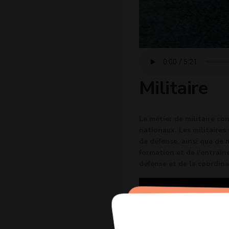
Militaire
Le métier de militaire con
nationaux. Les militaires
de défense, ainsi que de m
formation et de l'entraîn
défense et de la coordina