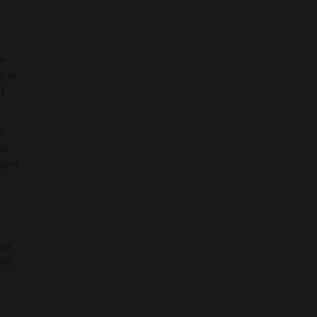
ir
, le
t
n.
 de
sprit
ion
 de