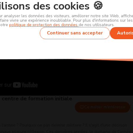
lisons des cookies 🍪
ur analyser les données des visiteurs, améliorer notre site Web, affic
faire vivre une expérience inoubliable. Pour plus d'informations sur le
notre
politique de protection des données
de nos utilisateurs.
Continuer sans accepter
Autori
e centre de formation initiale
Ce métier m'intéresse
l'armée ? Pourquoi ne pas devenir militaire ? Il s'agit d'une décision
ongue et mure réflexion. Ces dernières années, le domaine de l'armée 