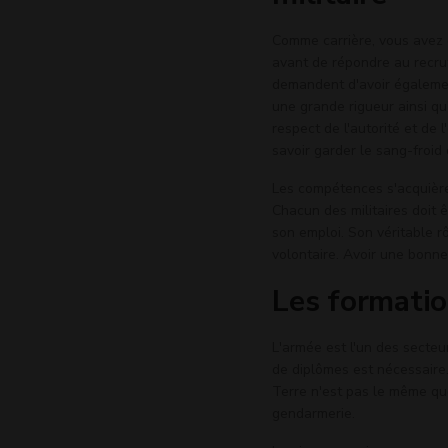
Comme carrière, vous avez c
avant de répondre au recrute
demandent d'avoir également
une grande rigueur ainsi qu
respect de l'autorité et de 
savoir garder le sang-froid 
Les compétences s'acquière
Chacun des militaires doit 
son emploi. Son véritable rô
volontaire. Avoir une bonne
Les formatio
L'armée est l'un des secteu
de diplômes est nécessaire.
Terre n'est pas le même que 
gendarmerie.