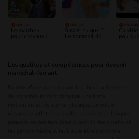
ANIMAUX
ANIMAUX
MÉDECINE
GÉNÉRAL
Le marcheur
Savais-tu que ?
Calvitie 
pour chevaux !
Le sommeil des
pourquo
Qu'est-ce que
chevaux
perd se
c'est ?
cheveux
Les qualités et compétences pour devenir
maréchal-ferrant
En plus d’une passion pour les chevaux, le métier
de maréchal-ferrant demande une forte
motivation et résistance physique. Le métier
réclame en effet de travailler pendant de longues
périodes en position debout avec le dos courbé et
les genoux fléchis. Il faut aussi être disponible,