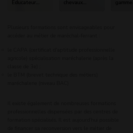
Educateur
chevaux
gamme
Jeunes
d'attelage en
cosmét
Chevaux
utilisant des
cheveu
orientation
méthodes
Plusieurs formations sont envisageables pour
Sport
douces
accéder au métier de maréchal-ferrant :
d'éducation
niveau 1 -
le CAPA (certificat d'aptitude professionnelle
mener et
agricole) spécialisation maréchalerie (après la
éduquer des
classe de 3e) ;
chevaux
le BTM (brevet technique des métiers)
d'attelage
maréchalerie (niveau BAC)
Il existe également de nombreuses formations
professionnelles dispensées par des centres de
formation spécialisés. Il est aujourd’hui possible
de financer sa reconversion vers le métier de