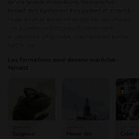
qu’une grande disponibilité. Un maréchal-
ferrant doit également être patient et attentif.
L’exercice de ce métier est motivé par une passion
: les journées sont longues et commencent
souvent très tôt le matin, et se terminent parfois
tard le soir.
Les formations pour devenir maréchal-
ferrant
VIRGINIE KASAK
LA CALÈCHE SAS
ORALI PARIS
DE LA SOUR
ANIMAUX
ANIMAUX
PRODUC
INDUSTR
Soigneur
Mener des
Créer s