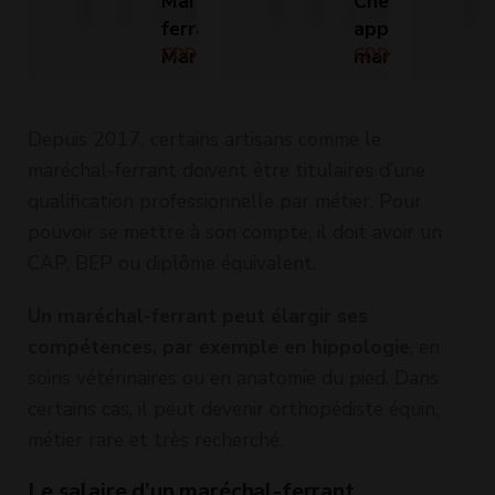
Maréchal-
Cherche
ferrant /
apprenti(e) en
Maréchale-
CDD (Temps
maréchalerie
CDD (Temps
plein)
plein)
ferrante (H/F)
(H/F)
Depuis 2017, certains artisans comme le
maréchal-ferrant doivent être titulaires d’une
qualification professionnelle par métier. Pour
pouvoir se mettre à son compte, il doit avoir un
CAP, BEP ou diplôme équivalent.
Un maréchal-ferrant peut élargir ses
compétences, par exemple en hippologie
, en
soins vétérinaires ou en anatomie du pied. Dans
certains cas, il peut devenir orthopédiste équin,
métier rare et très recherché.
Le salaire d’un maréchal-ferrant