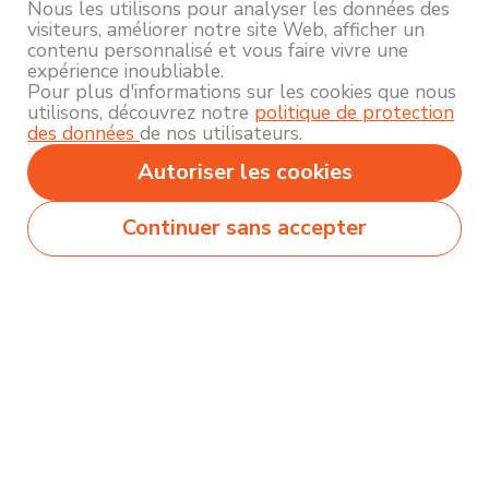
Nous les utilisons pour analyser les données des
visiteurs, améliorer notre site Web, afficher un
contenu personnalisé et vous faire vivre une
expérience inoubliable.
Pour plus d'informations sur les cookies que nous
utilisons, découvrez notre
politique de protection
des données
de nos utilisateurs.
Autoriser les cookies
Continuer sans accepter
Secteurs
Métiers
Formations
Olecio sélectionne pour vous des milliers de
contenus de qualité pour vous permettre
d’explorer et découvrir près de 250 thématiques
différentes !
Comment ça marche ?