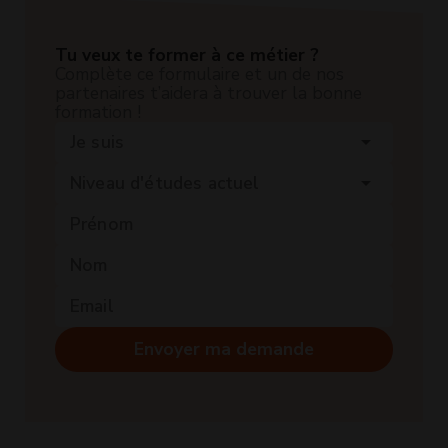
Tu veux te former à ce métier ?
Complète ce formulaire et un de nos
partenaires t’aidera à trouver la bonne
formation !
Je suis
arrow_drop_down
Niveau d'études actuel
arrow_drop_down
Envoyer ma demande