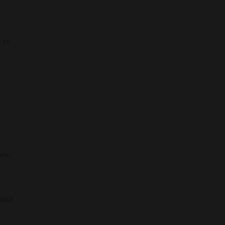
 et
ets,
pour