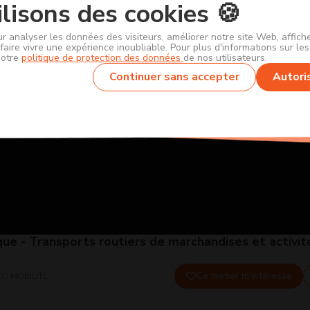
lisons des cookies 🍪
ur analyser les données des visiteurs, améliorer notre site Web, affic
faire vivre une expérience inoubliable. Pour plus d'informations sur le
notre
politique de protection des données
de nos utilisateurs.
Continuer sans accepter
Autori
que - Transports routiers de marchandises et activit
Ce métier m'intéresse
O MOBILITÉ