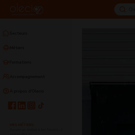
Secteurs
Métiers
Formations
Accompagnement
À propos d'Olecio
MES MÉTIERS
Ajoute un métier à tes favoris, il
apparaîtra ici.