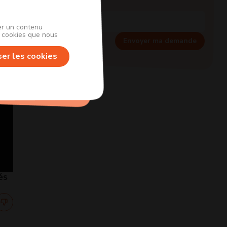
her un contenu
s cookies que nous
Envoyer ma demande
ser les cookies
és