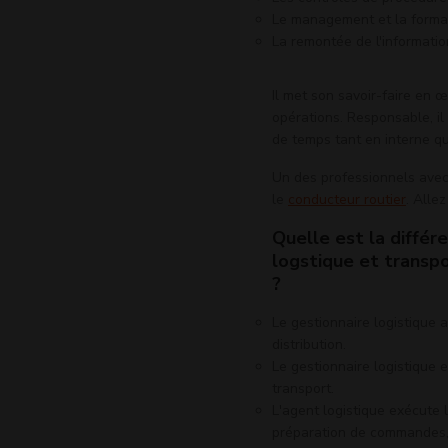
Le management et la formati
La remontée de l'informati
Il met son savoir-faire en œ
opérations. Responsable, il
de temps tant en interne qu’
Un des professionnels avec 
le
conducteur routier
. Allez
Quelle est la différ
logstique et transpo
?
Le gestionnaire logistique a
distribution.
Le gestionnaire logistique 
transport.
L'agent logistique exécute 
préparation de commandes, 