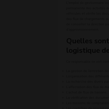
L'emploi de gestionnaire log
permanente des activités de
véhicules et vérifie les doc
des flux de chargements aux
de conseiller la direction 
d’approvisionnement.
Quelles sont
logistique d
Ce responsable se voit conf
La gestion de l’entretien des
L’organisation des différen
La recherche des divers par
L’affectation des flux de 
L’achat de flux de liaisons.
La vérification des document
Les missions de comptabilit
Les contrôles de procédures