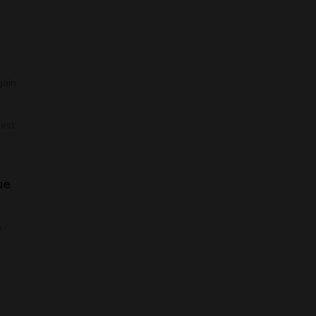
gain
 est
ue
a