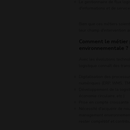
Le gestionnaire de flux log
d'informations et de service
Bien que ces métiers soient
leur champ d'intervention au
Comment le métier p
environnementale ?
Avec les évolutions techno
logistique connaît des tran
Digitalisation des processus
numériques (ERP, WMS, TMS
Développement de la logisti
économie circulaire, etc.)
Prise en compte croissante
Nécessité d'acquérir de no
management environnementa
rester compétitif et contrib