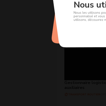
Nous uti
Nous les utilisons po
personnalisé et vous 
utilisons, découvrez 
Gestionnaire logisti
auxiliaires
TRANSPORT ROUTIER
OPC