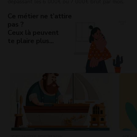
dépassant les 6 000€ ou 7 000€ brut par mois.
Ce métier ne t’attire
pas ?
Ceux là peuvent
te plaire plus...
SPORTS NAUTIQUE · INDUSTRIE NAVAL
AIDE À LA