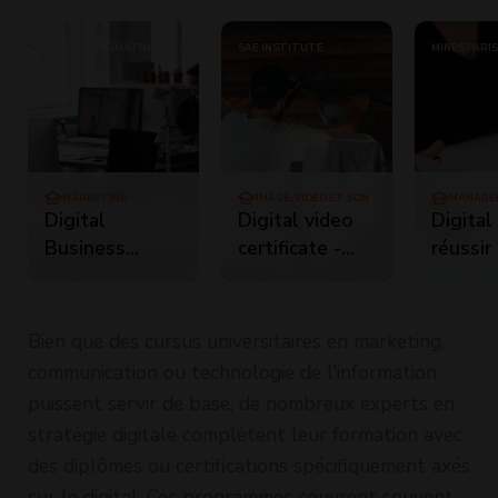
EVOCIME FORMATIONS
SAE INSTITUTE
MINES PARIS
COMPORTEMENTALES
EXECUTIVE 
MARKETING
IMAGE, VIDÉO ET SON
MANAGE
PROJET
Digital
Digital video
Digital
Business
certificate -
réussir
Developer
réalisation
transf
vidéo
digital
Bien que des cursus universitaires en marketing,
communication ou technologie de l'information
puissent servir de base, de nombreux experts en
stratégie digitale complètent leur formation avec
des diplômes ou certifications spécifiquement axés
sur le digital. Ces programmes couvrent souvent