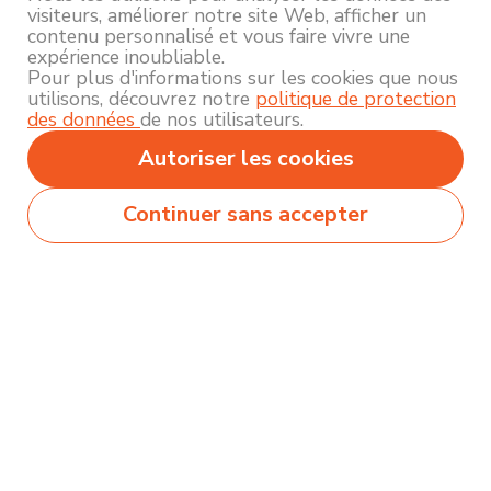
visiteurs, améliorer notre site Web, afficher un
contenu personnalisé et vous faire vivre une
expérience inoubliable.
Pour plus d'informations sur les cookies que nous
utilisons, découvrez notre
politique de protection
des données
de nos utilisateurs.
Autoriser les cookies
Continuer sans accepter
Secteurs
Métiers
Formations
Olecio sélectionne pour vous des milliers de
contenus de qualité pour vous permettre
d’explorer et découvrir près de 250 thématiques
différentes !
Comment ça marche ?