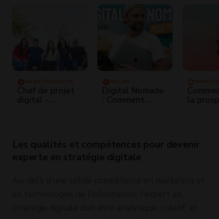
MARKETING DIGITAL
NATURE
MARKETIN
Chef de projet
Digital Nomade
Commen
digital -
: Comment
la pros
Interview
travailler en
digitale
Maxence J
voyageant
prospec
partout dans le
commerc
monde ?
télépho
Les qualités et compétences pour devenir
experte en stratégie digitale
Au-delà d'une solide compétence en marketing et
en technologies de l'information, l'expert en
stratégie digitale doit être analytique, créatif, et