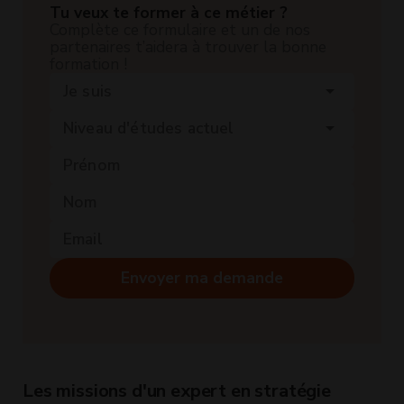
Tu veux te former à ce métier ?
Complète ce formulaire et un de nos
partenaires t’aidera à trouver la bonne
formation !
Je suis
arrow_drop_down
Niveau d'études actuel
arrow_drop_down
Envoyer ma demande
Les missions d'un expert en stratégie