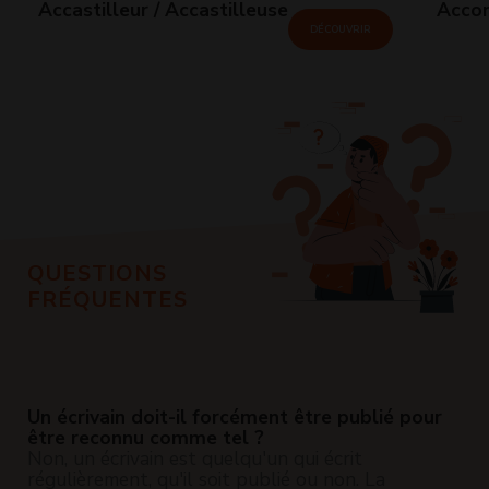
Accastilleur / Accastilleuse
Accom
DÉCOUVRIR
QUESTIONS
FRÉQUENTES
Un écrivain doit-il forcément être publié pour
être reconnu comme tel ?
Non, un écrivain est quelqu'un qui écrit
régulièrement, qu'il soit publié ou non. La