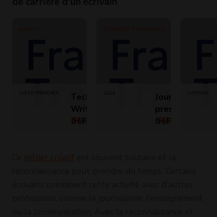
de carrière d'un écrivain
MONEXT
TERRES ET TERRITOIRES
AIX EN PROVENCE
LILLE
CAYENNE
Technical
Journaliste de
Writer - F/H
presse écrite
(H/F)
CDI (Temps
(H/F)
CDD (Temps
plein)
plein)
Ce
métier créatif
est souvent solitaire et la
reconnaissance peut prendre du temps. Certains
écrivains combinent cette activité avec d'autres
professions, comme le journalisme, l'enseignement
ou la communication. Avec la reconnaissance et