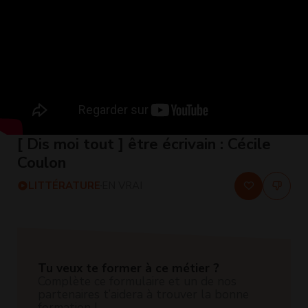
[ Dis moi tout ] être écrivain : Cécile
Coulon
LITTÉRATURE
EN VRAI
Tu veux te former à ce métier ?
Complète ce formulaire et un de nos
partenaires t’aidera à trouver la bonne
formation !