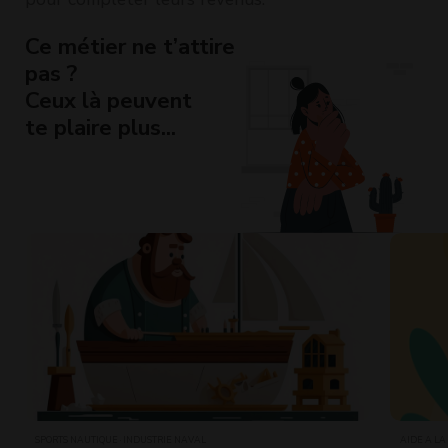
Ce métier ne t’attire
pas ?
Ceux là peuvent
te plaire plus...
SPORTS NAUTIQUE · INDUSTRIE NAVAL
AIDE À LA