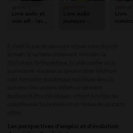
ARTS
SOCIOLOGIE
EDITION 
Livre audio et
Livre audio
Livre
voix-off - les
jeunesse -
numéri
bonnes
panorama et
accessi
pratiques de la
médiation
produir
lecture à voix
contrôl
Il n'existe pas de parcours unique pour devenir
haute
livres
écrivain. Si certains choisissent d'étudier la
numéri
littérature, la linguistique, la philosophie ou le
native
journalisme, d'autres se lancent dans l'écriture
accessi
sans formation académique spécifique dans le
(ePub3
domaine. Des ateliers d'écriture peuvent
reflowa
également être bénéfiques, offrant à la fois des
compétences techniques et un réseau de contacts
utiles.
Les perspectives d'emploi et d'évolution