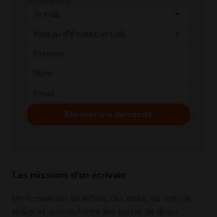
Je suis
arrow_drop_down
Niveau d'études actuel
arrow_drop_down
Envoyer ma demande
Les missions d'un écrivain
Un écrivain est un artiste des mots, qui conçoit,
rédige et met en forme des textes de divers