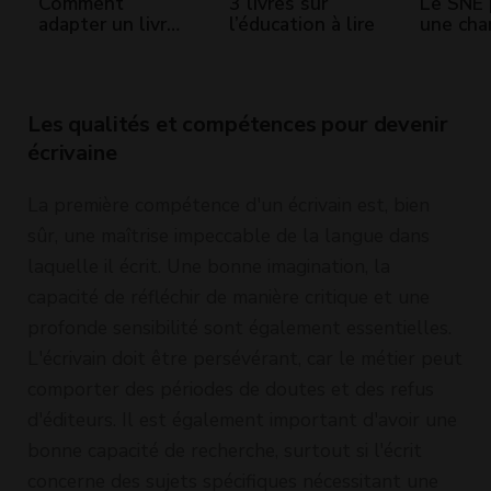
Comment
3 livres sur
Le SNE 
adapter un livre
l’éducation à lire
une cha
papier en livre
environ
audio (par
de l’édi
Audiolib) ?
livres
Les qualités et compétences pour devenir
écrivaine
La première compétence d'un écrivain est, bien
sûr, une maîtrise impeccable de la langue dans
laquelle il écrit. Une bonne imagination, la
capacité de réfléchir de manière critique et une
profonde sensibilité sont également essentielles.
L'écrivain doit être persévérant, car le métier peut
comporter des périodes de doutes et des refus
d'éditeurs. Il est également important d'avoir une
bonne capacité de recherche, surtout si l'écrit
concerne des sujets spécifiques nécessitant une