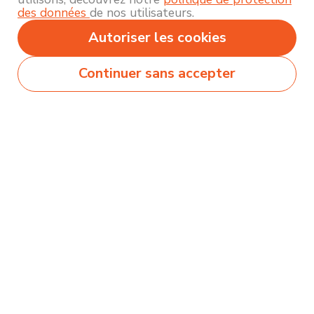
des données
de nos utilisateurs.
Autoriser les cookies
Continuer sans accepter
Secteurs
Métiers
Formations
Olecio sélectionne pour vous des milliers de
contenus de qualité pour vous permettre
d’explorer et découvrir près de 250 thématiques
différentes !
Comment ça marche ?
Accompagnement
Nous contacter
Blog
Mentions légales et politique de confidentialité
Conditions générales d'utilisation