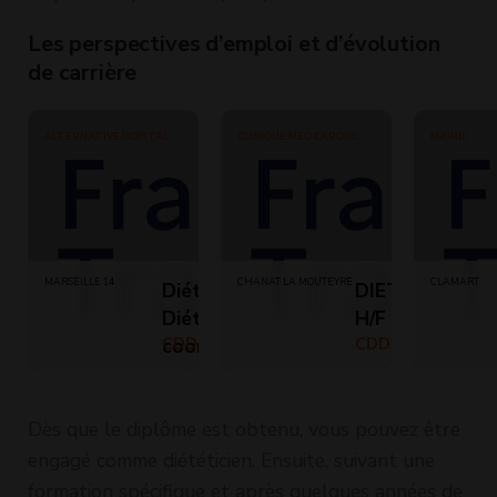
Les perspectives d’emploi et d’évolution
de carrière
ALTERNATIVE HOPITAL
CLINIQUE MED CARDIO
MAIRIE
PNEUMOLOGIE DURTOL
MARSEILLE 14
CHANAT LA MOUTEYRE
CLAMART
Diététicien /
DIETETICIEN
Diététicienne
H/F (H/F)
coordination
CDD (Temps
CDD (Temps
plein)
partiel)
de soins (H/F)
Dès que le diplôme est obtenu, vous pouvez être
engagé comme diététicien. Ensuite, suivant une
formation spécifique et après quelques années de