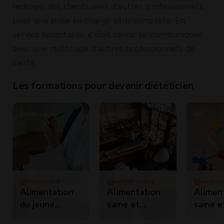
rediriger des clients vers d’autres professionnels
pour une prise en charge plus complète. En
service hospitalier, il doit savoir se communiquer
avec une multitude d’autres professionnels de
santé.
Les formations pour devenir diététicien
GIRERD COLINE
SIIN
SIIN
PSYCHOLOGIE
ACTION SOCIALE
MÉDECIN
SPÉCIAL
Alimentation
Alimentation
Alimen
du jeune
saine et
saine e
enfant
durable - 2ème
durable