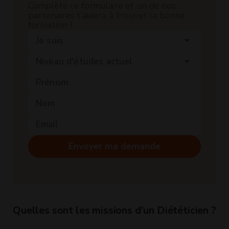
Complète ce formulaire et un de nos
partenaires t’aidera à trouver la bonne
formation !
Je suis
arrow_drop_down
Niveau d'études actuel
arrow_drop_down
Envoyer ma demande
Quelles sont les missions d’un Diététicien ?