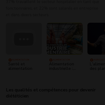
37% travaillent le secteur hospitalier en tant que
fonctionnaires, et 22% sont salariés en entreprise
et dans divers secteurs.
ALIMENTATION
ALIMENTATION
AGRICUL
Santé et
Alimentation
L'alime
alimentation
industrielle :
des pla
qu'y a-t-il
le rôle 
vraiment dans
nitrate.
nos assiettes ?
Les qualités et compétences pour devenir
diététicien