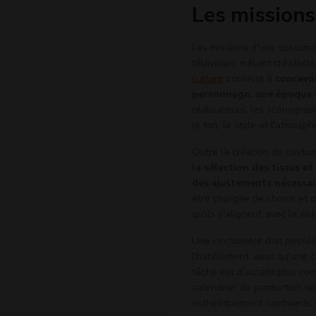
Les missions
Les missions d'une costumi
télévision, mêlant créativit
culture
consiste à
concevoi
personnage, une époque o
réalisateurs, les scénogra
le ton, le style et l'atmosp
Outre la création de costum
la sélection des tissus et
des ajustements nécessai
être chargée de choisir et 
qu'ils s'alignent avec la vis
Une costumière doit posséd
l'habillement, ainsi qu'une 
tâche est d'autant plus com
calendrier de production se
esthétiquement captivants e