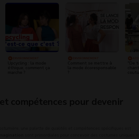
ENVIRONNEMENT
ENVIRONNEMENT
ACC
L'EM
Upcycling : la mode
Comment se mettre à
"De t
éthique, comment ça
la mode écoresponsable
chant
marche ?
?
coutu
 et compétences pour devenir
ostumière, une palette de qualités et compétences spécifiques est
'imagination
sont primordiales pour concevoir des costumes uniques e