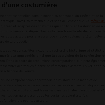
 d'une costumière
ère sont essentielles dans le monde du spectacle, du cinéma et de la
é artistique, savoir-faire technique et sens de l'esthétique. Ce
métier de
r, créer et adapter des costumes qui contribuent à donner vie à 
u un univers spécifique
. Une costumière travaille étroitement avec l
phes et les acteurs pour s'assurer que chaque costume reflète fidèlem
hère de la production.
es, ses responsabilités incluent la
recherche historique et stylistiq
 matériaux appropriés, ainsi que la supervision de la confection e
res
. Dans le cadre de productions contemporaines, elle peut égaleme
d'assembler des tenues à partir de vêtements existants, en veillant à c
ion artistique de l'œuvre.
er une compréhension approfondie de l'histoire de la mode et de
capacité à interpréter de manière créative les directives artistiques. Sa
plexe qu'elle doit souvent travailler dans les limites d'un budget et d'
rrés, tout en garantissant que les costumes soient à la fois
t fonctionnels pour les acteurs.