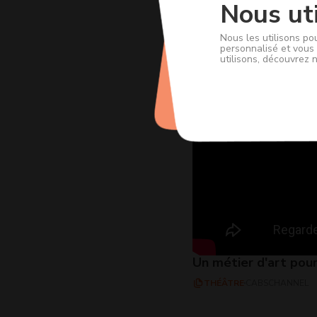
Nous uti
Nous les utilisons po
personnalisé et vous 
utilisons, découvrez 
Un métier d'art pou
THÉÂTRE
CABSCHANNEL