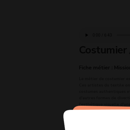
Costumier
Fiche métier : Missio
Le métier de costumier est
Ces artistes du textile 
costumes authentiques et 
d'autres formes de divert
l'esthétique visuelle d'un