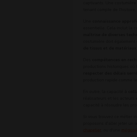
captivants. Une costumière
tenant compte de l'histoire
Une
connaissance approfo
essentielle. Cela inclut la 
maîtrise de diverses tec
costumière doit également ê
de tissus et de matériaux
Des
compétences en reche
productions historiques où 
respecter des délais serr
production rapide comme le 
En outre, la capacité à
coll
réalisateurs et les acteurs 
capacité à résoudre les pro
Si vous trouvez ce métier i
proposons d'aller jeter un œ
chapelier
, ou d'une
mégissi