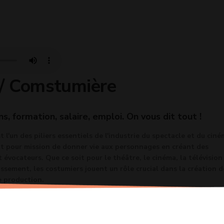
 / Comstumière
ns, formation, salaire, emploi. On vous dit tout !
 l'un des piliers essentiels de l'industrie du spectacle et du ciné
ont pour mission de donner vie aux personnages en créant des
évocateurs. Que ce soit pour le théâtre, le cinéma, la télévision
issement, les costumiers jouent un rôle crucial dans la création d
e production.