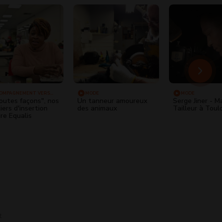
OMPAGNEMENT VERS
MODE
MODE
PLOI
outes façons", nos
Un tanneur amoureux
Serge Jiner - M
iers d'insertion
des animaux
Tailleur à Toul
re Equalis
t