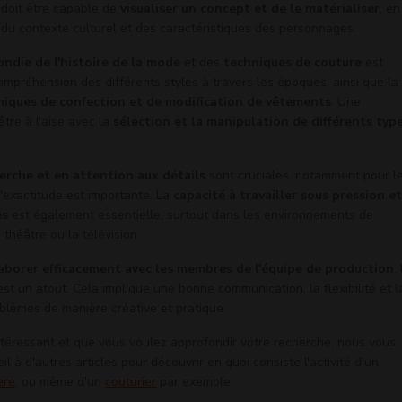
 doit être capable de
visualiser un concept et de le matérialiser
, en
, du contexte culturel et des caractéristiques des personnages.
ndie de l'histoire de la mode
et des
techniques de couture
est
compréhension des différents styles à travers les époques, ainsi que la
hniques de confection et de modification de vêtements
. Une
tre à l'aise avec la
sélection et la manipulation de différents typ
.
rche et en attention aux détails
sont cruciales, notamment pour l
l'exactitude est importante. La
capacité à travailler sous pression et
és
est également essentielle, surtout dans les environnements de
théâtre ou la télévision.
aborer efficacement avec les membres de l'équipe de production
,
est un atout. Cela implique une bonne communication, la flexibilité et l
blèmes de manière créative et pratique.
ntéressant et que vous voulez approfondir votre recherche, nous vous
il à d'autres articles pour découvrir en quoi consiste l'activité d'un
ère
, ou même d'un
couturier
par exemple.