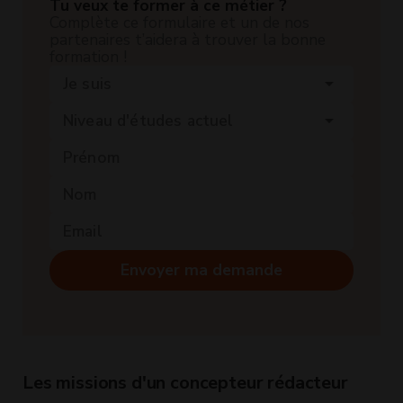
Tu veux te former à ce métier ?
Complète ce formulaire et un de nos
partenaires t’aidera à trouver la bonne
formation !
Je suis
arrow_drop_down
Niveau d'études actuel
arrow_drop_down
Envoyer ma demande
Les missions d'un concepteur rédacteur