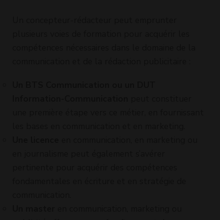
communication
de formation
: chargé de
digital learning
Un concepteur-rédacteur peut emprunter
communication
- A distance
plusieurs voies de formation pour acquérir les
parcours
compétences nécessaires dans le domaine de la
rédacteur
communication et de la rédaction publicitaire :
technique
Un BTS Communication ou un DUT
Information-Communication
peut constituer
une première étape vers ce métier, en fournissant
les bases en communication et en marketing.
Une licence
en communication, en marketing ou
en journalisme peut également s’avérer
pertinente pour acquérir des compétences
fondamentales en écriture et en stratégie de
communication.
Un master
en communication, marketing ou