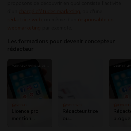
proposons de découvrir en quoi consiste l'activité
d'un
chargé d'études marketing
, ou d'une
rédactrice web
, ou même d'un
responsable en
webmarketing
par exemple.
Les formations pour devenir concepteur
rédacteur
FORMASUP PARIS ILE-DE-
EVOCIME
L'ESPRIT LI
FRANCE
MÉDIAS
SYSTÈMES
ECOUTE 
D'INFORMATION
COMMUN
Licence pro
Rédacteur.trice
Rédact
mention
ou
blogue
métiers de la
concepteur.trice