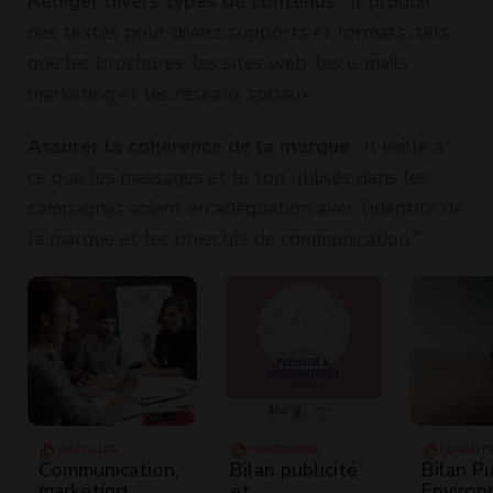
Rédiger divers types de contenus
: Il produit
des textes pour divers supports et formats, tels
que les brochures, les sites web, les e-mails
marketing et les réseaux sociaux.
Assurer la cohérence de la marque
: Il veille à
ce que les messages et le ton utilisés dans les
campagnes soient en adéquation avec l'identité de
la marque et les objectifs de communication."
S'OUTILLER
COMPRENDRE
CONNAÎTR
RÉGLEME
Communication,
Bilan publicité
Bilan Pu
marketing,
et
Enviro