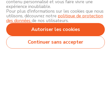
contenu personnalisé et vous faire vivre une
expérience inoubliable.
Pour plus d'informations sur les cookies que nous
utilisons, découvrez notre
politique de protection
des données
de nos utilisateurs.
Autoriser les cookies
Continuer sans accepter
Secteurs
Métiers
Formations
Olecio sélectionne pour vous des milliers de
contenus de qualité pour vous permettre
d’explorer et découvrir près de 250 thématiques
différentes !
Comment ça marche ?
Accompagnement
Nous contacter