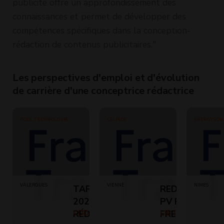
publicité offre un approfondissement des
connaissances et permet de développer des
compétences spécifiques dans la conception-
rédaction de contenus publicitaires."
Les perspectives d'emploi et d'évolution
de carrière d'une conceptrice rédactrice
POOL TECHNOLOGIE
CELIADE
ENERGYSON
VALERGUES
VIENNE
NIMES
TAF
REDACTEUR
2025ALTERNANT
PV REUNION
RÉDACTEUR
CDD (Temps plein)
FREELANCE
LIB ()