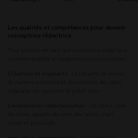
publicité :
environnement
2022
Comment mieux
2023 – 2024
prendre en
compte
Les qualités et compétences pour devenir
l’écologie dans
son métier ?
conceptrice rédactrice
Pour exceller en tant que conceptrice-rédactrice,
certaines qualités et compétences sont cruciales :
Créativité et originalité
: La capacité de penser
de manière innovante et de concevoir des idées
originales qui captivent le public cible.
Compétences rédactionnelles
: Un talent pour
l'écriture, capable de créer des textes clairs,
concis et persuasifs.
Sens de la communication
: Une habileté à