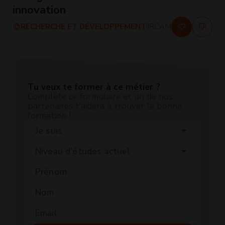
innovation
RECHERCHE ET DÉVELOPPEMENT
IRCAM
Tu veux te former à ce métier ?
Complète ce formulaire et un de nos
partenaires t’aidera à trouver la bonne
formation !
Je suis
arrow_drop_down
Niveau d'études actuel
arrow_drop_down