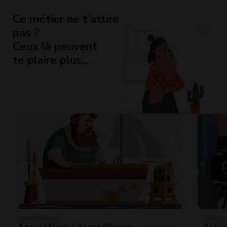
Ce métier ne t’attire
pas ?
Ceux là peuvent
te plaire plus...
INDUSTRIE NAVAL
CINÉMA · 
Accastilleur / Accastilleuse
Acteu