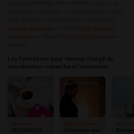
voulez approfondir votre recherche, nous vous
proposons d'aller jeter un œil à d'autres articles
pour découvrir en quoi consiste l'activité d'un
business developer
, ou d'une
cheffe de projet
incubation
, ou même d'un
chef d'entreprise
par
exemple.
Les formations pour devenir chargé de
coordination recherche et innovation
RLC RESSOURCES LANGUES
DEVICTIO FORMATIONS
CNAM DE B
ET COMMUNICATION (RLC)
ESPAGNOL
RECHERCHE D'EMPLOI
STRATÉ
D'ENTRE
RECHERCHE
Construire une
Recher