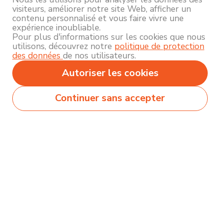
visiteurs, améliorer notre site Web, afficher un
contenu personnalisé et vous faire vivre une
expérience inoubliable.
Pour plus d'informations sur les cookies que nous
utilisons, découvrez notre
politique de protection
des données
de nos utilisateurs.
Autoriser les cookies
Continuer sans accepter
Secteurs
Métiers
Formations
Olecio sélectionne pour vous des milliers de
contenus de qualité pour vous permettre
d’explorer et découvrir près de 250 thématiques
différentes !
Comment ça marche ?