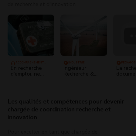
de recherche et d'innovation.
ACCOMPAGNEMENT
INDUSTRIE
PÉDAGOGI
VERS L'EMPLOI
ADULTES
En recherche
Ingénieur
La rech
d’emploi, ne
Recherche &
documen
mentez pas !
Développement
commen
trouver
bons
docume
Les qualités et compétences pour devenir
les bon
sources
chargée de coordination recherche et
innovation
Pour exceller en tant que chargée de