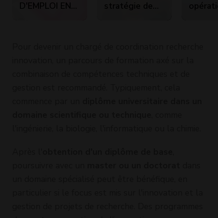
D'EMPLOI EN
stratégie de
opérat
ESPAGNOL
recherche
et aide 
d'emploi
décisio
efficace
RCP10
Pour devenir un chargé de coordination recherche
innovation, un parcours de formation axé sur la
combinaison de compétences techniques et de
gestion est recommandé. Typiquement, cela
commence par un
diplôme universitaire dans un
domaine scientifique ou technique
, comme
l'ingénierie, la biologie, l'informatique ou la chimie.
Après l'
obtention d'un diplôme de base
,
poursuivre avec un
master ou un doctorat
dans
un domaine spécialisé peut être bénéfique, en
particulier si le focus est mis sur l'innovation et la
gestion de projets de recherche. Des programmes