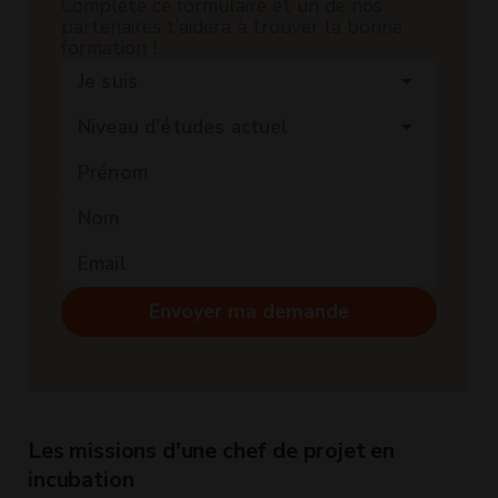
Complète ce formulaire et un de nos
partenaires t’aidera à trouver la bonne
formation !
Je suis
arrow_drop_down
Niveau d'études actuel
arrow_drop_down
Envoyer ma demande
Les missions d'une chef de projet en
incubation