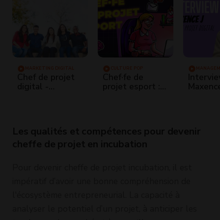
MARKETING DIGITAL
CULTURE POP
MANAGEM
PROJET
Chef de projet
Chef·fe de
Intervi
digital -
projet esport :
Maxence
Interview
missions,
Chef De
Maxence J
salaire,
Digital
compétences et
formations
Les qualités et compétences pour devenir
cheffe de projet en incubation
Pour devenir cheffe de projet incubation, il est
impératif d’avoir une bonne compréhension de
l'écosystème entrepreneurial. La capacité à
analyser le potentiel d’un projet, à anticiper les