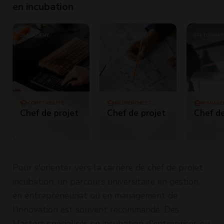
en incubation
26 ACADEMY
UMÉNIA
EFE FORMAT
COMPTABILITÉ -
RECHERCHE ET
MANAGE
GESTION
DÉVELOPPEMENT
PROJET
Chef de projet
Chef de projet
Chef de
Pour s'orienter vers la carrière de chef de projet
incubation, un parcours universitaire en gestion,
en entrepreneuriat ou en management de
l'innovation est souvent recommandé. Des
Masters spécialisés en incubation d'entreprises ou