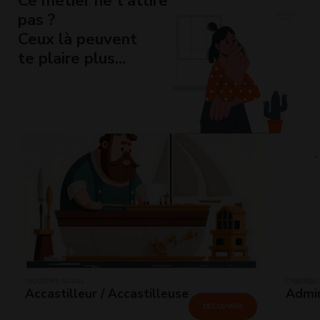
Ce métier ne t’attire
pas ?
Ceux là peuvent
te plaire plus...
INDUSTRIE NAVAL
CYBERSÉCU
Accastilleur / Accastilleuse
Admin
DÉCOUVRIR