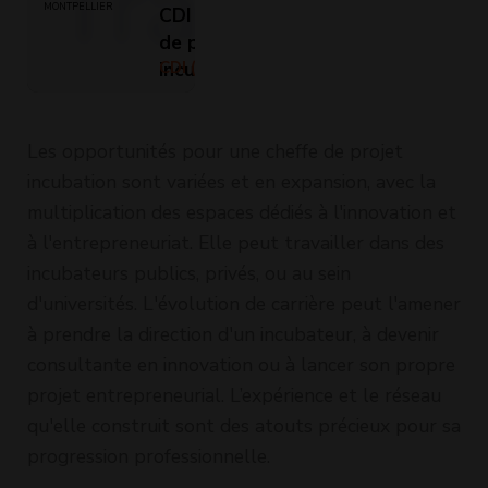
MONTPELLIER
CDI - Chef.fe
de projet
incubation
CDI (Temps
plein)
(H/F)
Les opportunités pour une cheffe de projet
incubation sont variées et en expansion, avec la
multiplication des espaces dédiés à l'innovation et
à l'entrepreneuriat. Elle peut travailler dans des
incubateurs publics, privés, ou au sein
d'universités. L'évolution de carrière peut l'amener
à prendre la direction d'un incubateur, à devenir
consultante en innovation ou à lancer son propre
projet entrepreneurial. L’expérience et le réseau
qu'elle construit sont des atouts précieux pour sa
progression professionnelle.