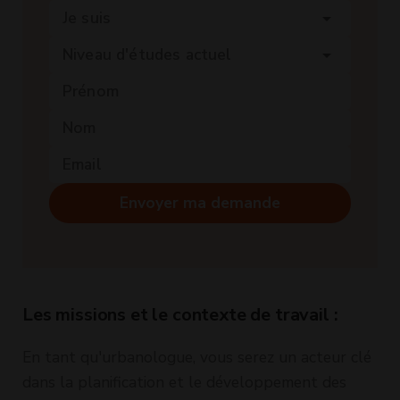
Je suis
arrow_drop_down
Niveau d'études actuel
arrow_drop_down
Envoyer ma demande
Les missions et le contexte de travail :
En tant qu'urbanologue, vous serez un acteur clé
dans la planification et le développement des