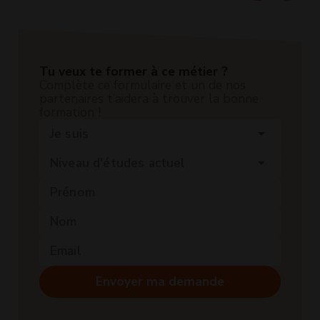
Tu veux te former à ce métier ?
Complète ce formulaire et un de nos
partenaires t’aidera à trouver la bonne
formation !
Je suis
arrow_drop_down
Niveau d'études actuel
arrow_drop_down
Envoyer ma demande