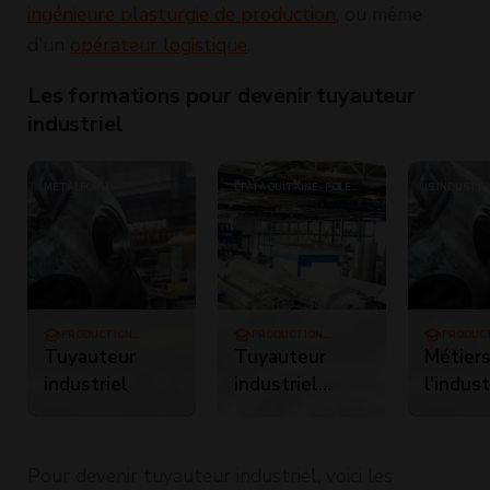
ingénieure plasturgie de production
, ou même
d'un
opérateur logistique
.
Les formations pour devenir tuyauteur
industriel
METALFORM
CFAI AQUITAINE- POLE
IS INDUSTRI
FORMATION UIMM
PRODUCTION
PRODUCTION
PRODUC
INDUSTRIELLE
INDUSTRIELLE
INDUSTR
Tuyauteur
Tuyauteur
Métier
industriel
industriel
l'indust
(CQP)
CQP
Tuyaut
industri
Pour devenir tuyauteur industriel, voici les