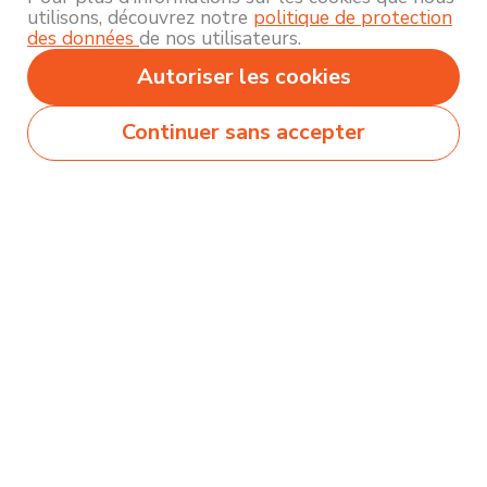
utilisons, découvrez notre
politique de protection
des données
de nos utilisateurs.
Autoriser les cookies
Continuer sans accepter
Secteurs
Métiers
Formations
Olecio sélectionne pour vous des milliers de
contenus de qualité pour vous permettre
d’explorer et découvrir près de 250 thématiques
différentes !
Comment ça marche ?
Accompagnement
Nous contacter
Blog
Mentions légales et politique de confidentialité