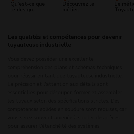
Qu'est-ce que
Découvrez le
Le méti
le design
métier
Tuyaut
industriel - La
d'opératrice
Industri
Fabrique à
dans l'industrie
Innovations
chimique
Les qualités et compétences pour devenir
tuyauteuse industrielle
Vous devez posséder une excellente
compréhension des plans et schémas techniques
pour réussir en tant que tuyauteuse industrielle.
La précision et l'attention aux détails sont
essentielles pour découper, former et assembler
les tuyaux selon des spécifications strictes. Des
compétences solides en soudure sont requises, car
vous serez souvent amenée à souder des pièces
pour assurer l'étanchéité des systèmes.