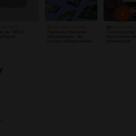
ERSÉCURITÉ
TÉLÉCOMMUNICATION
BUREAUTIQUE
es de VIRUS
Hardware (Matériel
Technicien(ne)
matiques
informatique) : les
d'assistance e
notions indispensables
informatique
à connaître
r
se.