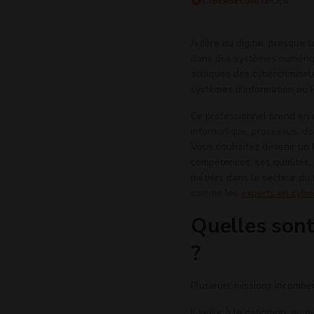
CYBERSÉCURITÉ
CESI
À l'ère du digital, presque 
dans des systèmes numériqu
attaques des cybercriminels
systèmes d'information ou 
Ce professionnel prend en 
informatique, processus, do
Vous souhaitez devenir un 
compétences, ses qualités, 
métiers dans le secteur du 
comme les
experts en cybe
Quelles sont
?
Plusieurs missions incomben
Il veille à la définition, a