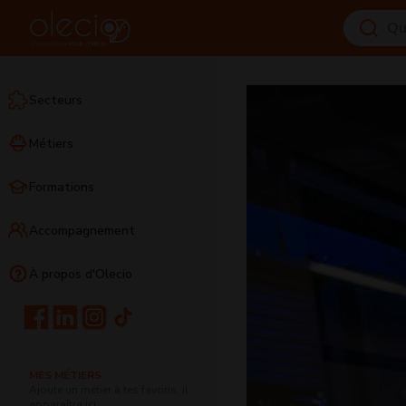
Secteurs
Métiers
Formations
Accompagnement
À propos d'Olecio
MES MÉTIERS
Ajoute un métier à tes favoris, il
apparaîtra ici.