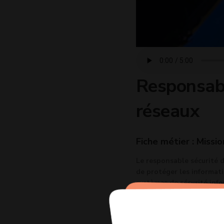
Responsabl
réseaux
Fiche métier : Missio
Le responsable sécurité 
de protéger les informati
systèmes de sécurité info
données et des informatio