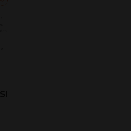
es
es
 des
me
SI
e