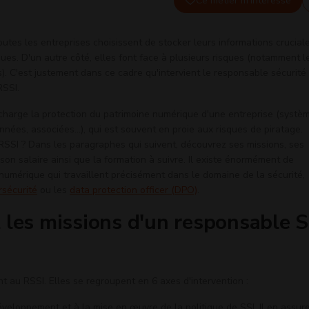
Ce métier m'intéresse
toutes les entreprises choisissent de stocker leurs informations crucial
es. D'un autre côté, elles font face à plusieurs risques (notamment l
). C'est justement dans ce cadre qu'intervient le responsable sécurité
RSSI.
charge la protection du patrimoine numérique d'une entreprise (systè
nnées, associées…), qui est souvent en proie aux risques de piratage.
RSSI ? Dans les paragraphes qui suivent, découvrez ses missions, ses
son salaire ainsi que la formation à suivre. Il existe énormément de
numérique qui travaillent précisément dans le domaine de la sécurité,
rsécurité
ou les
data protection officer (DPO)
.
 les missions d'un responsable S
t au RSSI. Elles se regroupent en 6 axes d'intervention :
u développement et à la mise en œuvre de la politique de SSI. Il en assur