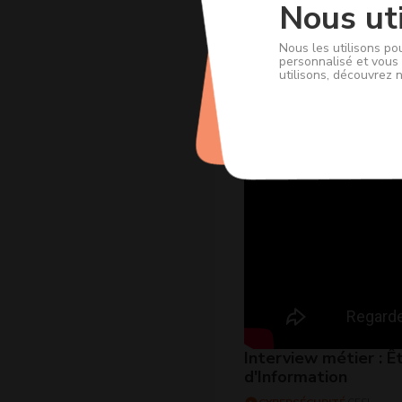
Nous uti
Nous les utilisons po
personnalisé et vous 
utilisons, découvrez 
Interview métier : 
d'Information