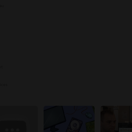
 au
x
n
et
vices