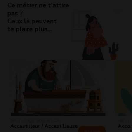
Ce métier ne t’attire
pas ?
Ceux là peuvent
te plaire plus...
SPORTS NAUTIQUE · INDUSTRIE NAVAL
AIDE À LA
Accastilleur / Accastilleuse
Accom
DÉCOUVRIR