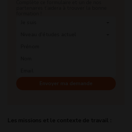
Complète ce formulaire et un de nos
partenaires t’aidera à trouver la bonne
formation !
Je suis
arrow_drop_down
Niveau d'études actuel
arrow_drop_down
Envoyer ma demande
Les missions et le contexte de travail :