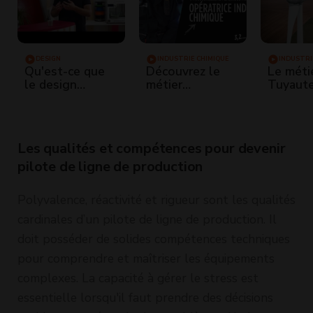
DESIGN
INDUSTRIE CHIMIQUE
INDUSTRI
Qu'est-ce que
Découvrez le
Le méti
le design
métier
Tuyaut
industriel - La
d'opératrice
Industri
Fabrique à
dans l'industrie
Innovations
chimique
Les qualités et compétences pour devenir
pilote de ligne de production
Polyvalence, réactivité et rigueur sont les qualités
cardinales d’un pilote de ligne de production. Il
doit posséder de solides compétences techniques
pour comprendre et maîtriser les équipements
complexes. La capacité à gérer le stress est
essentielle lorsqu'il faut prendre des décisions