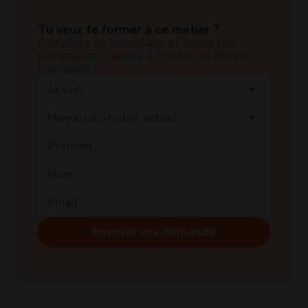
Tu veux te former à ce métier ?
Complète ce formulaire et un de nos
partenaires t’aidera à trouver la bonne
formation !
Je suis
arrow_drop_down
Niveau d'études actuel
arrow_drop_down
Envoyer ma demande