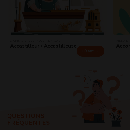
SPORTS NAUTIQUE · INDUSTRIE NAVAL
AIDE À LA
Accastilleur / Accastilleuse
Accom
DÉCOUVRIR
QUESTIONS
FRÉQUENTES