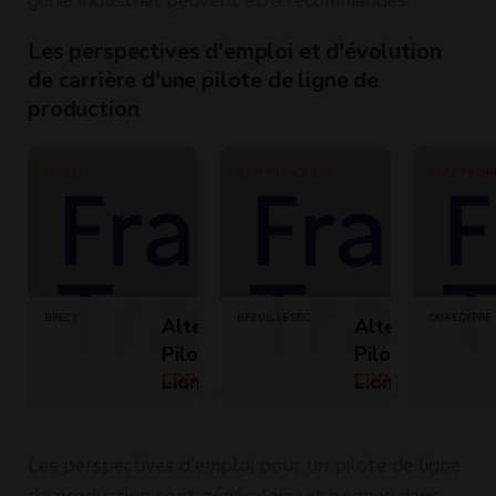
Les perspectives d'emploi et d'évolution
de carrière d'une pilote de ligne de
production
LUZEAL
BASF FRANCE SAS
SUIVI TECH
ORGANISAT
BRECY
BREUIL LE SEC
QUAEDYPRE
Alternance -
Alternance -
Pilote de
Pilote de
Ligne de
CDD (Temps
Ligne de
CDD (Temps
plein)
plein)
Production
Production
(H/F)
(H/F)
Les perspectives d'emploi pour un pilote de ligne
de production sont généralement bonnes dans