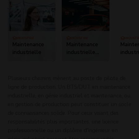
LORIENT
INDUSTRIE
INDUSTRIE
INDUSTR
Maintenance
Maintenance
Mainte
industrielle
industrielle
industr
individualisée
individ
IFTI
IFTI
Plusieurs chemins mènent au poste de pilote de
ligne de production. Un BTS/DUT en maintenance
industrielle, en génie industriel et maintenance, ou
en gestion de production peut constituer un socle
de connaissances solide. Pour ceux visant des
responsabilités plus importantes, une licence
professionnelle ou un diplôme d'ingénieur en
génie industriel peuvent être recommandés.