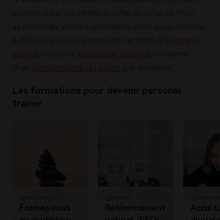
exercer dans un métier proche de celui-là. Pour
approfondir votre exploration, nous vous invitons
à découvrir en quoi consiste l'activité d'un
coach
sportif
, ou d'une
éducatrce sportive
, ou même
d'un
nutritionniste du sport
par exemple.
Les formations pour devenir personal
trainer
FORMANOSQUE
ALPES DÉVELOPPEMENT
SCRIBTEL F
FORMATION - ADF
SYSTÈMES ET
MÉDIAS
COMPTAB
RÉSEAUX
GESTION
Formez-vous
Référencement
Accultu
au marketing
naturel (SEO)
digital