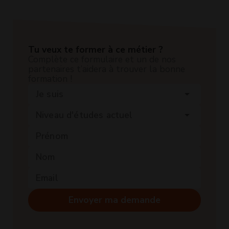
Tu veux te former à ce métier ?
Complète ce formulaire et un de nos
partenaires t’aidera à trouver la bonne
formation !
Je suis
arrow_drop_down
Niveau d'études actuel
arrow_drop_down
Envoyer ma demande