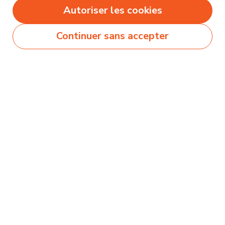
Autoriser les cookies
Continuer sans accepter
Secteurs
Métiers
Formations
Olecio sélectionne pour vous des milliers de
contenus de qualité pour vous permettre
d’explorer et découvrir près de 250 thématiques
différentes !
Comment ça marche ?
Accompagnement
Nous contacter
Blog
Mentions légales et politique de confidentialité
Conditions générales d'utilisation
À propos d'Olecio
Nous suivre