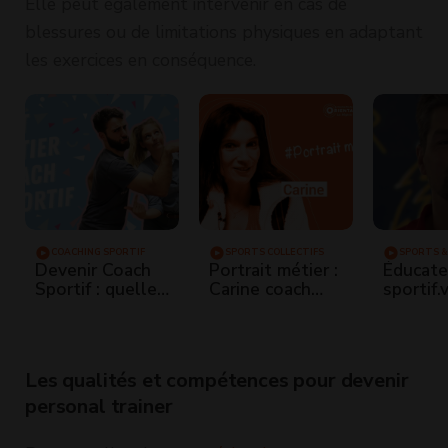
Elle peut également intervenir en cas de
blessures ou de limitations physiques en adaptant
les exercices en conséquence.
COACHING SPORTIF
SPORTS COLLECTIFS
SPORTS &
Devenir Coach
Portrait métier :
Éducateu
Sportif : quelles
Carine coach
sportif.
formations, le
sportive
Roller-
BJEPS, le salaire
d'un éducateur
sportif
Les qualités et compétences pour devenir
personal trainer