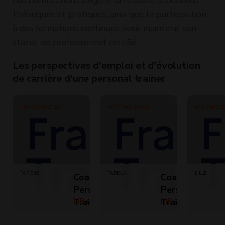
théoriques et pratiques, ainsi que la participation
à des formations continues pour maintenir son
statut de professionnel certifié.
Les perspectives d'emploi et d'évolution
de carrière d'une personal trainer
NPX CONSULTING
NPX CONSULTING
NPX CONSUL
PARIS 08
PARIS 14
LILLE
Coach sportif /
Coach sportif /
Personal
Personal
Trainer (H/F)
LIB ()
Trainer (H/F)
LIB ()