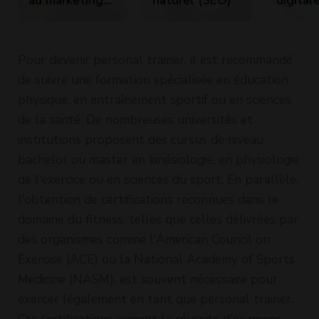
digital,
les
référencement
journal
internet SEO
rédacte
Pour devenir personal trainer, il est recommandé
(Search Engine
chef
de suivre une formation spécialisée en éducation
Optimization)
physique, en entraînement sportif ou en sciences
+ PCIE
de la santé. De nombreuses universités et
institutions proposent des cursus de niveau
bachelor ou master en kinésiologie, en physiologie
de l'exercice ou en sciences du sport. En parallèle,
l'obtention de certifications reconnues dans le
domaine du fitness, telles que celles délivrées par
des organismes comme l'American Council on
Exercise (ACE) ou la National Academy of Sports
Medicine (NASM), est souvent nécessaire pour
exercer légalement en tant que personal trainer.
Ces certifications exigent la réussite d'examens