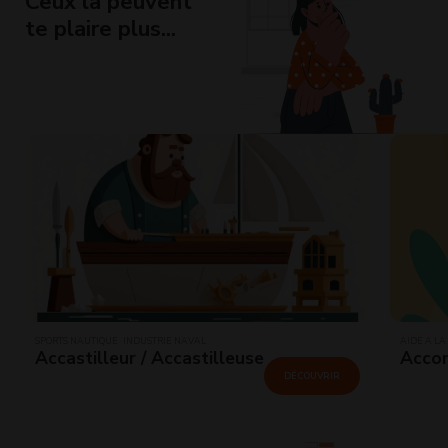
Ceux là peuvent
te plaire plus...
SPORTS NAUTIQUE · INDUSTRIE NAVAL
AIDE À LA
Accastilleur / Accastilleuse
Accom
DÉCOUVRIR