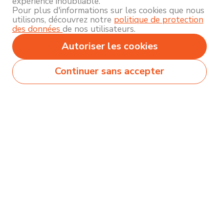
expérience inoubliable.
Pour plus d'informations sur les cookies que nous
utilisons, découvrez notre
politique de protection
des données
de nos utilisateurs.
Autoriser les cookies
Continuer sans accepter
Secteurs
Métiers
Formations
Olecio sélectionne pour vous des milliers de
contenus de qualité pour vous permettre
d’explorer et découvrir près de 250 thématiques
différentes !
Comment ça marche ?
Accompagnement
Nous contacter
Blog