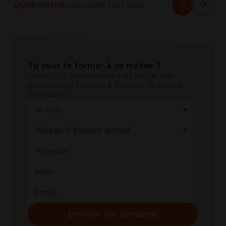
URBANISME
EDUCAGRI ÉDITIONS
Tu veux te former à ce métier ?
Complète ce formulaire et un de nos
partenaires t’aidera à trouver la bonne
formation !
Je suis
arrow_drop_down
Niveau d'études actuel
arrow_drop_down
Envoyer ma demande