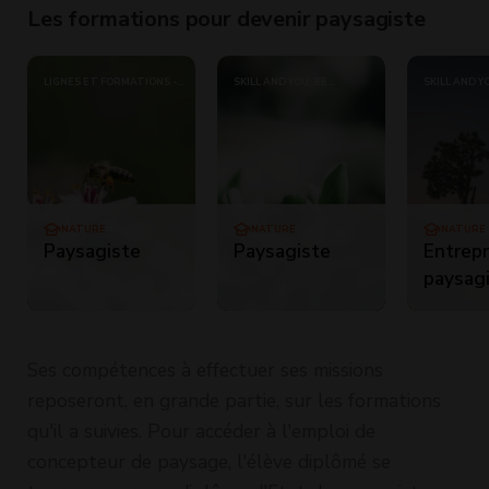
Les formations pour devenir paysagiste
LIGNES ET FORMATIONS -
SKILL AND YOU, BE
SKILL AND Y
COURS SERVAIS - EMWEB -
ACADEMIE, COURS MINERVE,
ACADEMIE, 
ECOLE CHEZ SOI - ECOLE DES
COURS SERVAIS,
COURS SERV
PROS - KARIS FORMATIONS -
DEFICOMPTA, ECOLE CHEZ
DEFICOMPTA
COURS MINERVE - ESECAD -
SOI, ECOLE DES PROS,
SOI, ECOLE 
EDUCATEL - IFSA
EDUCATEL, ESECAD,
EDUCATEL, 
NATURADIS - BE ACADÉMIE -
FASHION SKILLS, IFSA, KARIS
FASHION SKIL
DÉFI COMPTA - FASHION
FORMATIONS, LIGNES ET
FORMATIONS
SKILL
FORMATIONS, NATURADIS,
FORMATIONS
ERIC KAYSER SCHOOL
ERIC KAYSE
NATURE
NATURE
NATURE
Paysagiste
Paysagiste
Entrep
paysag
Ses compétences à effectuer ses missions
reposeront, en grande partie, sur les formations
qu'il a suivies. Pour accéder à l'emploi de
concepteur de paysage, l'élève diplômé se