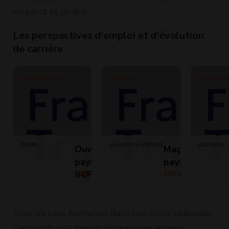
en parcs et jardins.
Les perspectives d'emploi et d'évolution
de carrière
JGB CONSULTING
AQUILA RH
ART'NATUR
DIEPPE
VAUX ET CHANTEGRUE
SANDRANS
Ouvrier
Maçon du
paysagiste
paysage (H/F)
(H/F)
MIS (Temps
CDI (Temps
plein)
plein)
Avec ou sans formation dans une école nationale,
l'apprenti aura besoin de quelques années