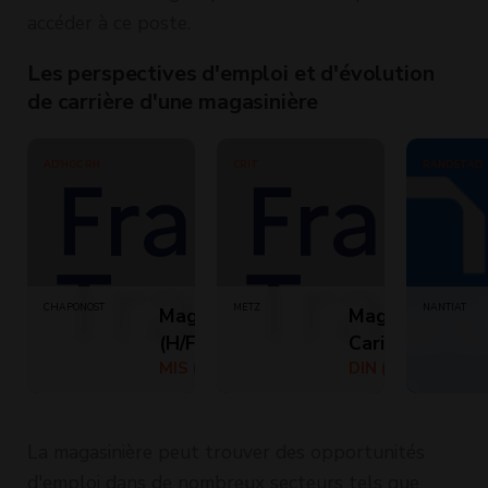
accéder à ce poste.
Les perspectives d'emploi et d'évolution
de carrière d'une magasinière
AD'HOC RH
CRIT
RANDSTAD
CHAPONOST
METZ
NANTIAT
Magasinier
Magasinier
(H/F)
Cariste (H/F)
MIS (Temps
DIN (Temps
plein)
plein)
La magasinière peut trouver des opportunités
d'emploi dans de nombreux secteurs tels que