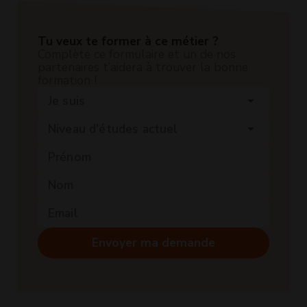
Tu veux te former à ce métier ?
Complète ce formulaire et un de nos
partenaires t’aidera à trouver la bonne
formation !
Je suis
arrow_drop_down
Niveau d'études actuel
arrow_drop_down
Envoyer ma demande