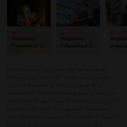
LOGISTIQUE
LOGISTIQUE
LOGISTI
Magasinier
Magasinier
Magasi
Préparateur de
Préparateur de
prépara
commandes +
commande +
comma
SST - AFC S
CACES R489
gestio
9.29.02.04RG1
Cat.1A 3 5 -
informa
Il peut devenir magasinier avec un niveau de
AF00387 029
stocks
formation qui va du CAP au Bac professionnel
- 1J1S
comma
dans les domaines de la logistique et de la
vocale
manutention. Des certifications dans la conduite
1A - 3 
d'engins de levage et des formations spécifiques à
R489 (A
la gestion de stocks sont souvent nécessaires.
Une expérience préalable en entrepôt ou dans le
domaine de la logistique est un atout pour