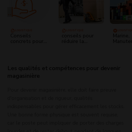
LOGISTIQUE
LOGISTIQUE
LOGISTIQ
Conseils
conseils pour
Marine,
concrets pour
réduire la
Manuten
réduire vos
pénibilité de la
chez M-
coûts de
manutention
manutention
manuelle
Les qualités et compétences pour devenir
magasinière
Pour devenir magasinière, elle doit faire preuve
d'organisation et de rigueur, qualités
indispensables pour gérer efficacement les stocks.
Une bonne forme physique est souvent requise,
car le poste peut impliquer de porter des charges
lourdes et de rester debout pendant de longues