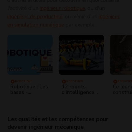
l'activité d'un
ingénieur robotique
, ou d'un
ingénieur de production
, ou même d'un
ingénieur
en simulation numérique
par exemple.
ROBOTIQUE
ROBOTIQUE
ROBOTIQ
Robotique : Les
12 robots
Ce jeun
bases -
d'intelligence
constru
Techologie
artificielle qui
robot g
Collège
existent déjà
Les qualités et les compétences pour
devenir ingénieur mécanique