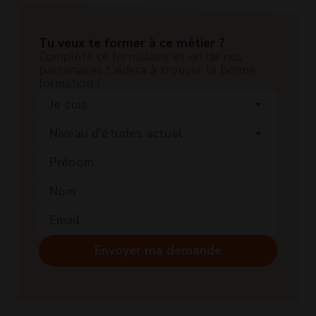
Tu veux te former à ce métier ?
Complète ce formulaire et un de nos
partenaires t’aidera à trouver la bonne
formation !
Je suis
arrow_drop_down
Niveau d'études actuel
arrow_drop_down
Envoyer ma demande