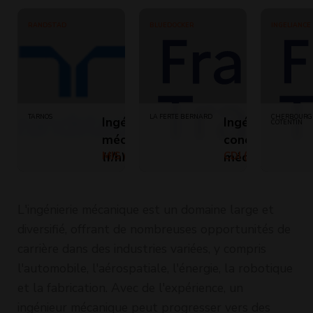
RANDSTAD
BLUEDOCKER
INGELIANCE
TARNOS
LA FERTE BERNARD
CHERBOURG
Ingénieur en
Ingénieur
COTENTIN
mécanique
conception
(f/h)
MIS (Temps
mécanique -
CDI (Temps
plein)
plein)
industrie 4.0
(H/F)
L'ingénierie mécanique est un domaine large et
diversifié, offrant de nombreuses opportunités de
carrière dans des industries variées, y compris
l'automobile, l'aérospatiale, l'énergie, la robotique
et la fabrication. Avec de l'expérience, un
ingénieur mécanique peut progresser vers des