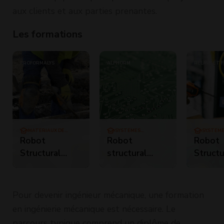
aux clients et aux parties prenantes.
Les formations
PROFORMALYS
ALPHORM
RELAVE ET 
(REFSA)
MATÉRIAUX DE
SYSTÈMES
SYSTÈME
CONSTRUCTION
D'INFORMATION
RÉSEAU
Robot
Robot
Robot
Structural
structural
Structu
Analysis -
analysis
Analysi
logiciel
professional
calcul 
- Euroc
Pour devenir ingénieur mécanique, une formation
spécial
en ingénierie mécanique est nécessaire. Le
parcours typique comprend un diplôme de