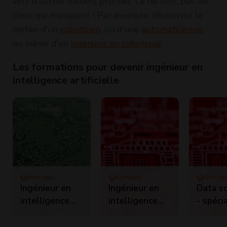
vers d'autres métiers proches. Ce ne sont pas les
choix qui manquent ! Par exemple, découvrez le
métier d'un
roboticien
, ou d'une
automaticienne
,
ou même d'un
ingénieur en robotique
.
Les formations pour devenir ingénieur en
intelligence artificielle
YOTTA ACADEMY
TÉLÉCOM PARIS
OPENCLASS
SYSTÈMES
ECONOMIE
SYSTÈM
D'INFORMATION
D'INFOR
Ingénieur en
Ingénieur en
Data sc
intelligence
intelligence
- spécia
artificielle -
artificielle (MS)
Ingénie
machine
intelli