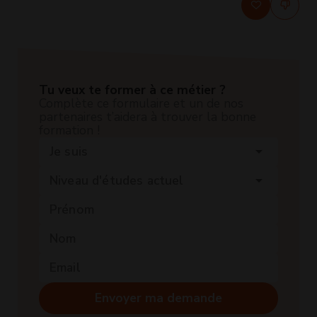
Tu veux te former à ce métier ?
Complète ce formulaire et un de nos
partenaires t’aidera à trouver la bonne
formation !
Je suis
arrow_drop_down
Niveau d'études actuel
arrow_drop_down
Envoyer ma demande