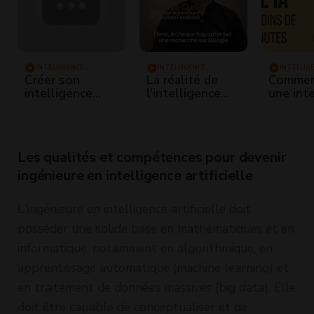
INTELLIGENCE
INTELLIGENCE
INTELLIG
ARTIFICIELLE
ARTIFICIELLE
ARTIFICIE
Créer son
La réalité de
Commen
intelligence
l'intelligence
une int
artificielle -
artificielle, c'est
artificie
Réseau de
ça.
moins d
neurones
minutes
(Explications et
Les qualités et compétences pour devenir
programmation)
ingénieure en intelligence artificielle
L'ingénieure en intelligence artificielle doit
posséder une solide base en mathématiques et en
informatique, notamment en algorithmique, en
apprentissage automatique (machine learning) et
en traitement de données massives (big data). Elle
doit être capable de conceptualiser et de