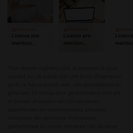
GROS ŒUVRE
GROS ŒUVRE
INGÉNIE
Licence pro
Licence pro
Licence
mention
mention
mentio
métiers du
métiers du
métier
BTP : travaux
BTP : travaux
BTP : 
publics -
publics -
et
Pour devenir ingénieur civil, le parcours le plus
Conduite de
Conduite de
constru
courant est de passer par une école d'ingénieurs
Chantiers
Projets Routes
Parcou
après le baccalauréat, avec une spécialisation en
Routes et VRD
et VRD
Réhabil
génie civil. Ce cursus dure généralement cinq ans
des Bâ
et permet d'acquérir des connaissances
-
approfondies en mathématiques, physique,
Réhabil
des Bâ
mécanique des matériaux, hydraulique,
géotechnique et autres domaines clés du génie