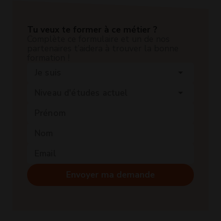
Tu veux te former à ce métier ?
Complète ce formulaire et un de nos
partenaires t’aidera à trouver la bonne
formation !
Je suis
arrow_drop_down
Niveau d'études actuel
arrow_drop_down
Envoyer ma demande