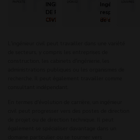
PAPEETE
LYON 02
LOUVRES
INGENIEUR/E CHEF
Ingénieur
DE PROJET GENIE
responsable
CIVIL ET
CDI (Temps plein)
de projets
CDI (Temps
plein)
INFRASTRUCTURE
Génie Civil
ROUTIERE (H/F)
(H/F)
L'ingénieur civil peut travailler dans une variété
de secteurs, y compris les entreprises de
construction, les cabinets d'ingénierie, les
administrations publiques ou les organismes de
recherche. Il peut également travailler comme
consultant indépendant.
En termes d'évolution de carrière, un ingénieur
civil peut progresser vers des postes de direction
de projet ou de direction technique. Il peut
également se spécialiser davantage dans un
domaine particulier ou se tourner vers