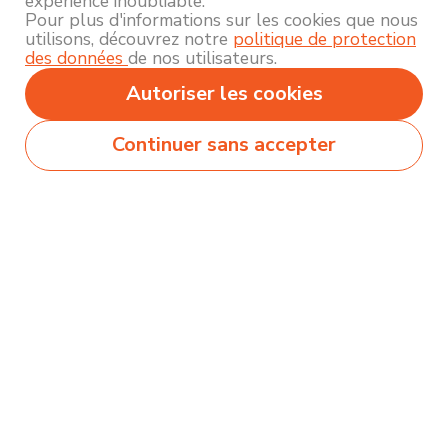
expérience inoubliable.
Pour plus d'informations sur les cookies que nous
utilisons, découvrez notre
politique de protection
des données
de nos utilisateurs.
Autoriser les cookies
Continuer sans accepter
Secteurs
Métiers
Formations
Olecio sélectionne pour vous des milliers de
contenus de qualité pour vous permettre
d’explorer et découvrir près de 250 thématiques
différentes !
Comment ça marche ?
Accompagnement
Nous contacter
Blog