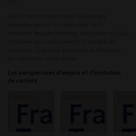
civil.
Des formations continues et des masters
spécialisés permettent également de se
spécialiser dans des domaines particuliers tels que
l'ingénierie de l'environnement, l'ingénierie des
structures, l'ingénierie géotechnique, l'ingénierie
des transports, entre autres.
Les perspectives d’emploi et d’évolution
de carrière
H20 INGENIERIE
CABINET D'ETUDES MARC
HYDRO GEO
MERLIN