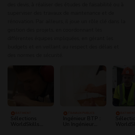
des devis, à réaliser des études de faisabilité ou à
superviser des travaux de maintenance et de
rénovation. Par ailleurs, il joue un rôle clé dans la
gestion des projets, en coordonnant les
différentes équipes impliquées, en gérant les
budgets et en veillant au respect des délais et
des normes de sécurité.
BÂTIMENT
TRAVAUX PUBLICS
BÂTIMEN
Sélections
Ingénieur BTP :
Sélecti
WorldSkills
Un Ingénieur
WorldSk
Competition -
qualité nous dit
Competi