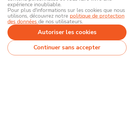
expérience inoubliable.
Pour plus d'informations sur les cookies que nous
utilisons, découvrez notre
politique de protection
des données
de nos utilisateurs.
Autoriser les cookies
Continuer sans accepter
Secteurs
Métiers
Formations
Olecio sélectionne pour vous des milliers de
contenus de qualité pour vous permettre
d’explorer et découvrir près de 250 thématiques
différentes !
Comment ça marche ?
Accompagnement
Nous contacter