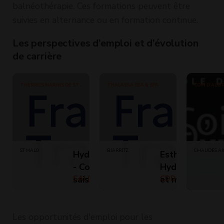
balnéothérapie. Ces formations peuvent être
suivies en alternance ou en formation continue.
Les perspectives d’emploi et d’évolution
de carrière
THERMES MARINS DE ST
THALASSA SEA & SPA
COIN D'AUB
MALO
ST MALO
BIARRITZ
CHAUDES AI
Hydrothérapeute
Esthéticien
- Contrat
Hydrothérapeu
saisonnier (H/F)
SAI (Temps plein)
et modeleur H/
CDD (Temps
partiel)
Les opportunités d'emploi pour les