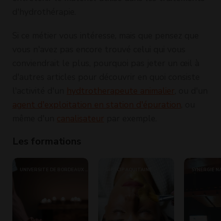
d'hydrothérapie.
Si ce métier vous intéresse, mais que pensez que
vous n'avez pas encore trouvé celui qui vous
conviendrait le plus, pourquoi pas jeter un œil à
d'autres articles pour découvrir en quoi consiste
l'activité d'un
hydtrotherapeute animalier
, ou d'un
agent d'exploitation en station d'épuration
, ou
même d'un
canalisateur
par exemple.
Les formations
UNIVERSITE DE BORDEAUX -
GIP FCIP AQUITAINE
SYNERGIE N
INSTITUT DU
THERMALISME