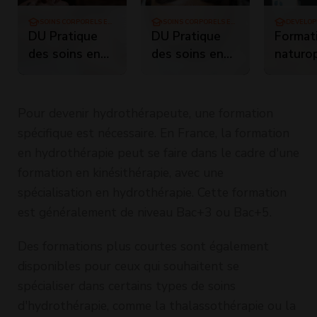
SOINS CORPORELS ET
SOINS CORPORELS ET
DÉVELO
MASSAGES
MASSAGES
PERSO
DU Pratique
DU Pratique
Format
des soins en
des soins en
naturo
hydrothérapie
hydrothérapie
holisti
et remise en
forme
Pour devenir hydrothérapeute, une formation
spécifique est nécessaire. En France, la formation
en hydrothérapie peut se faire dans le cadre d'une
formation en kinésithérapie, avec une
spécialisation en hydrothérapie. Cette formation
est généralement de niveau Bac+3 ou Bac+5.
Des formations plus courtes sont également
disponibles pour ceux qui souhaitent se
spécialiser dans certains types de soins
d'hydrothérapie, comme la thalassothérapie ou la