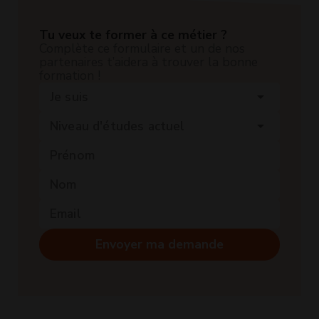
Tu veux te former à ce métier ?
Complète ce formulaire et un de nos
partenaires t’aidera à trouver la bonne
formation !
Je suis
arrow_drop_down
Niveau d'études actuel
arrow_drop_down
Envoyer ma demande