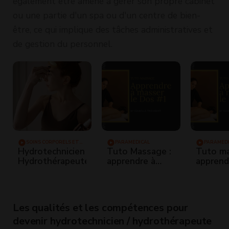
également être amené à gérer son propre cabinet
ou une partie d'un spa ou d'un centre de bien-
être, ce qui implique des tâches administratives et
de gestion du personnel.
SOINS CORPORELS ET
PARAMÉDICAL
PARAMÉD
MASSAGES
Hydrotechnicien
Tuto Massage :
Tuto ma
Hydrothérapeute
apprendre à
apprend
masser le dos
masser 
pieds
Les qualités et les compétences pour
devenir hydrotechnicien / hydrothérapeute