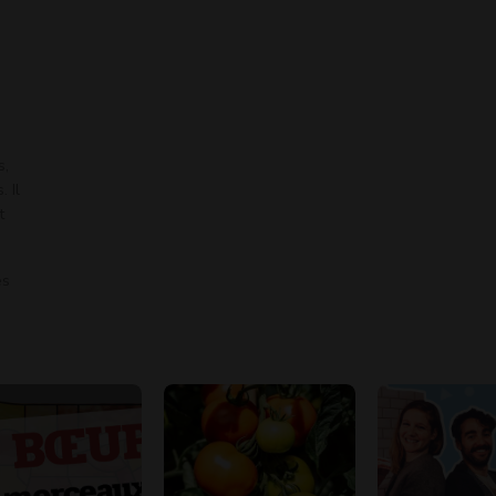
s,
 Il
t
es