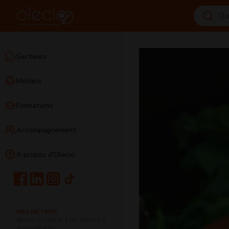
Secteurs
Métiers
Formations
Accompagnement
À propos d'Olecio
MES MÉTIERS
Ajoute un métier à tes favoris, il
apparaîtra ici.