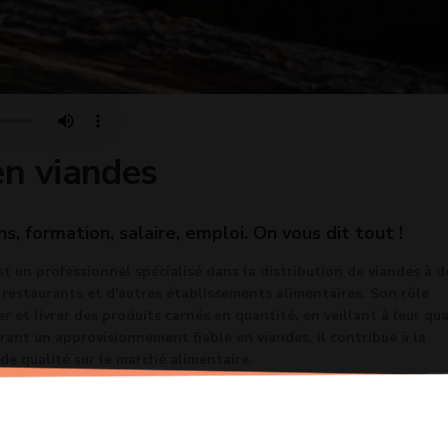
en viandes
ns, formation, salaire, emploi. On vous dit tout !
st un professionnel spécialisé dans la distribution de viandes à d
restaurants et d'autres établissements alimentaires. Son rôle
r et livrer des produits carnés en quantité, en veillant à leur qua
urant un approvisionnement fiable en viandes, il contribue à la
 de qualité sur le marché alimentaire.