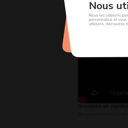
Nous uti
Nous les utilisons po
personnalisé et vous 
utilisons, découvrez 
Grossiste en viande
ELEVAGE
INTERBEV ILE-DE