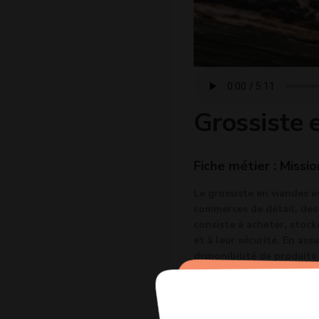
Grossiste 
Fiche métier : Missio
Le grossiste en viandes e
commerces de détail, des 
consiste à acheter, stocke
et à leur sécurité. En ass
disponibilité de produits