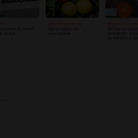
VAGE
AGROALIMENTAIRE
MÉTIERS DE BO
orceaux du bœuf
Les produits de
Métier boucher 
ur usage
charcuterie
formation, écol
se mettre à s
enir