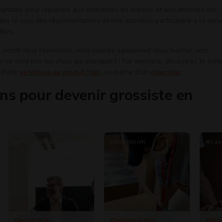
 adaptable pour répondre aux demandes du marché et aux attentes des
dans le suivi des réglementations et une attention particulière à la sécu
bles.
il décrit vous ressemble, vous pouvez également vous tourner vers
e ne sont pas les choix qui manquent ! Par exemple, découvrez le méti
u d'une
vendeuse de produit frais
, ou même d'un
charcutier
.
ns pour devenir grossiste en
CNPG CONSEIL RH
VOCATYOU (VY)
NIC &
GESTION RH
SERVICE PUBLIC
SO