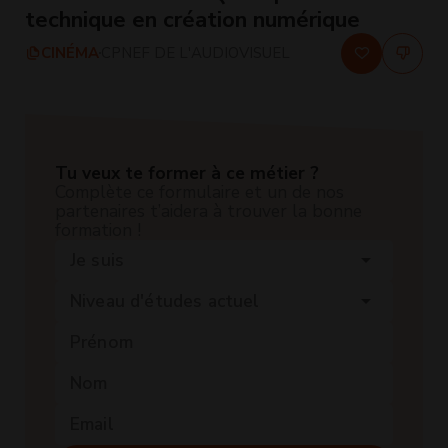
technique en création numérique
CINÉMA
CPNEF DE L'AUDIOVISUEL
Tu veux te former à ce métier ?
Complète ce formulaire et un de nos
partenaires t’aidera à trouver la bonne
formation !
Je suis
arrow_drop_down
Niveau d'études actuel
arrow_drop_down