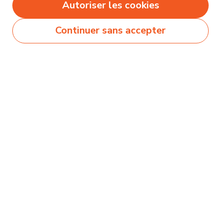
Autoriser les cookies
Continuer sans accepter
Secteurs
Métiers
Formations
Olecio sélectionne pour vous des milliers de
contenus de qualité pour vous permettre
d’explorer et découvrir près de 250 thématiques
différentes !
Comment ça marche ?
Accompagnement
Nous contacter
Blog
Mentions légales et politique de confidentialité
Conditions générales d'utilisation
À propos d'Olecio
Nous suivre