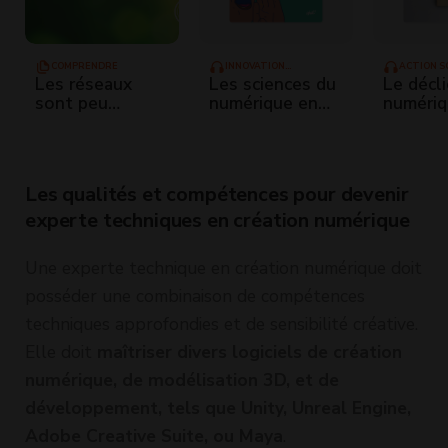
COMPRENDRE
INNOVATION
ACTION S
TECHNOLOGIQUE
Les réseaux
Les sciences du
Le décli
sont peu
numérique en
numéri
responsables de
quête
l'impact
d'énergies
environnemental
moins
du numérique
polluantes
Les qualités et compétences pour devenir
experte techniques en création numérique
Une experte technique en création numérique doit
posséder une combinaison de compétences
techniques approfondies et de sensibilité créative.
Elle doit
maîtriser divers logiciels de création
numérique, de modélisation 3D, et de
développement, tels que Unity, Unreal Engine,
Adobe Creative Suite, ou Maya
.