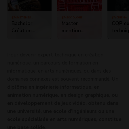
SYSTÈMES
SOCIOLOGIE
CINÉMA
D'INFORMATION
Bachelor
Master
CQP ex
Création
mention
techni
Numérique
culture et
créatio
communication
numéri
création
Pour devenir expert technique en création
numérique et
numérique, un parcours de formation en
design
informatique, en arts numériques, ou dans des
d'interface
domaines connexes est souvent recommandé. Un
diplôme en ingénierie informatique, en
animation numérique, en design graphique, ou
en développement de jeux vidéo, obtenu dans
une université, une école d'ingénieurs ou une
école spécialisée en arts numériques, constitue
une base solide
.