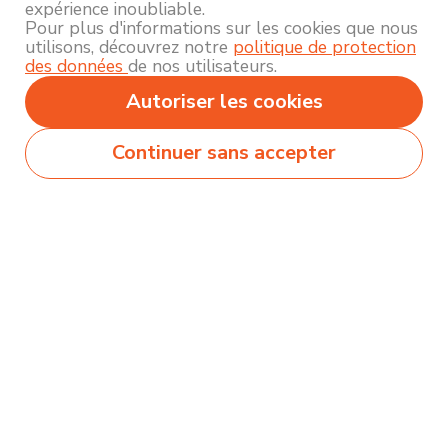
expérience inoubliable.
Pour plus d'informations sur les cookies que nous
utilisons, découvrez notre
politique de protection
des données
de nos utilisateurs.
Autoriser les cookies
Continuer sans accepter
Secteurs
Métiers
Formations
Olecio sélectionne pour vous des milliers de
contenus de qualité pour vous permettre
d’explorer et découvrir près de 250 thématiques
différentes !
Comment ça marche ?
Accompagnement
Nous contacter
Blog