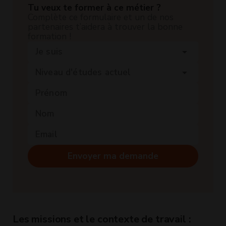
Tu veux te former à ce métier ?
Complète ce formulaire et un de nos
partenaires t’aidera à trouver la bonne
formation !
Je suis
arrow_drop_down
Niveau d'études actuel
arrow_drop_down
Envoyer ma demande
Les missions et le contexte de travail :