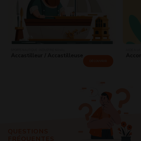
SPORTS NAUTIQUE · INDUSTRIE NAVAL
AIDE À LA
Accastilleur / Accastilleuse
Accom
DÉCOUVRIR
QUESTIONS
FRÉQUENTES