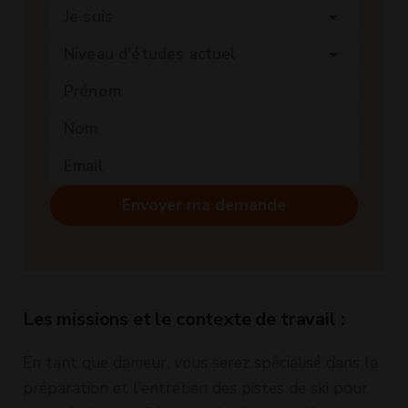
Je suis
arrow_drop_down
Niveau d'études actuel
arrow_drop_down
Envoyer ma demande
Les missions et le contexte de travail :
En tant que dameur, vous serez spécialisé dans la
préparation et l'entretien des pistes de ski pour