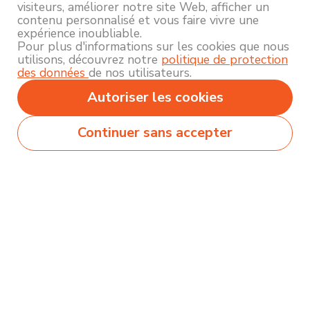
visiteurs, améliorer notre site Web, afficher un
contenu personnalisé et vous faire vivre une
expérience inoubliable.
Pour plus d'informations sur les cookies que nous
utilisons, découvrez notre
politique de protection
des données
de nos utilisateurs.
Autoriser les cookies
Continuer sans accepter
Secteurs
Métiers
Formations
Olecio sélectionne pour vous des milliers de
contenus de qualité pour vous permettre
d’explorer et découvrir près de 250 thématiques
différentes !
Comment ça marche ?