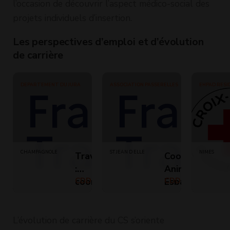
l’occasion de découvrir l’aspect médico-social des
projets individuels d’insertion.
Les perspectives d’emploi et d’évolution
de carrière
DEPARTEMENT DU JURA
ASSOCIATION PASSERELLES
EHPAD RESI
CRF (REMPL
CHAMPAGNOLE
ST JEAN D ELLE
NIMES
Travailleur social
Coordinateur-
:
Animateur
coordinateur/trice
CDD (Temps plein)
Espace de vie
CDD (Temps
partiel)
CLIC CDD (H/F)
sociale F/H
L’évolution de carrière du CS s’oriente