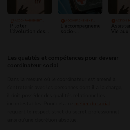
ACCOMPAGNEMENT
ACCOMPAGNEMENT
ACTION S
VERS L'EMPLOI
VERS L'EMPLOI
Piloter
L'accompagnement
Assista
l’évolution des
socio-
Vie aux
chantiers
professionnel
(Advf) -
d’insertion de
chez Emmaüs
Métiers
l’association en
Défi
et de
conciliant
l'acco
Les qualités et compétences pour devenir
mission sociale
et contraintes
coordinateur social
économiques
Dans la mesure où le coordinateur est amené à
s’entretenir avec les personnes dont il a la charge,
il doit posséder des qualités relationnelles
incontestables. Pour cela, ce
métier du social
requiert le respect strict du secret professionnel
ainsi qu’une discrétion absolue.