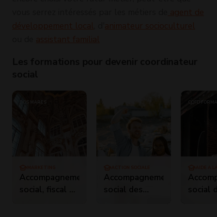
vous serrez intéressés par les métiers de
agent de
développement local
, d'
animateur socioculturel
ou de
assistant familial
Les formations pour devenir coordinateur
social
DOS MARES
CQFD
CQFD FORM
MARKETING
ACTION SOCIALE
AIDE À 
Accompagnement
Accompagnement
Accom
social, fiscal et
social des
social 
juridique de
migrants
migran
l'artiste