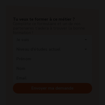
Tu veux te former à ce métier ?
Complète ce formulaire et un de nos
partenaires t’aidera à trouver la bonne
formation !
Je suis
arrow_drop_down
Niveau d'études actuel
arrow_drop_down
Envoyer ma demande