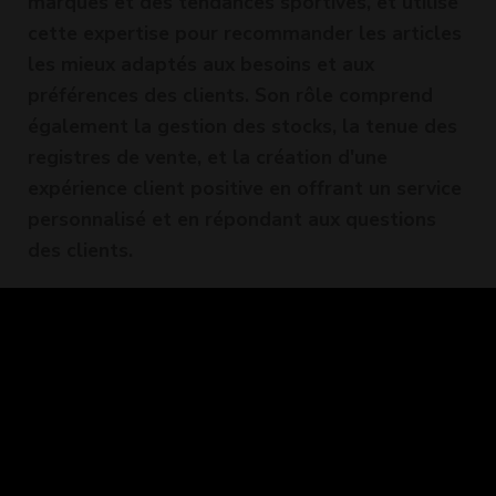
marques et des tendances sportives, et utilise
cette expertise pour recommander les articles
les mieux adaptés aux besoins et aux
préférences des clients. Son rôle comprend
également la gestion des stocks, la tenue des
registres de vente, et la création d'une
expérience client positive en offrant un service
personnalisé et en répondant aux questions
des clients.