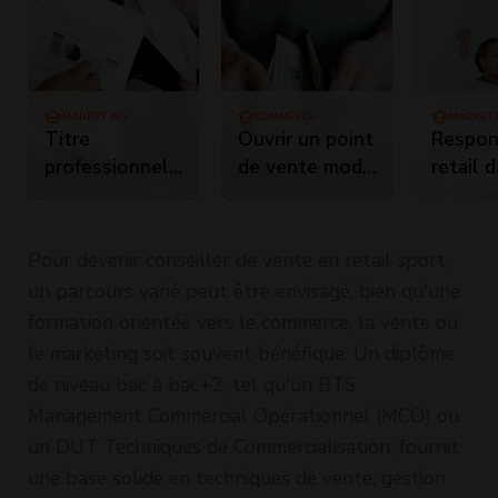
MARKETING
COMMERCE
MARKET
Titre
Ouvrir un point
Respon
professionnel
de vente mode
retail 
vendeur-
physique
luxe
conseil en
attractif et
magasin - Pré-
rentable
Pour devenir conseiller de vente en retail sport,
graduate
un parcours varié peut être envisagé, bien qu'une
Conseiller de
formation orientée vers le commerce, la vente ou
vente en sport
le marketing soit souvent bénéfique. Un diplôme
de niveau bac à bac+2, tel qu'un BTS
Management Commercial Opérationnel (MCO) ou
un DUT Techniques de Commercialisation, fournit
une base solide en techniques de vente, gestion