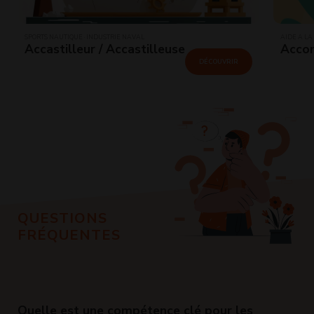
SPORTS NAUTIQUE · INDUSTRIE NAVAL
AIDE À LA
Accastilleur / Accastilleuse
Accom
DÉCOUVRIR
QUESTIONS
FRÉQUENTES
Quelle est une compétence clé pour les