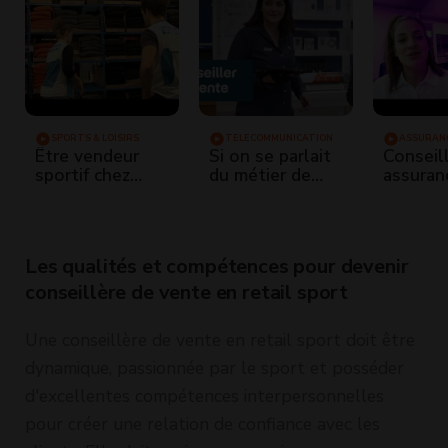
SPORTS & LOISIRS
TÉLÉCOMMUNICATION
ASSURAN
Être vendeur
Si on se parlait
Conseil
sportif chez
du métier de
assuran
Decathlon
conseiller de
job qui 
vente ? |
Bouygues
Telecom
Les qualités et compétences pour devenir
conseillère de vente en retail sport
Une conseillère de vente en retail sport doit être
dynamique, passionnée par le sport et posséder
d'excellentes compétences interpersonnelles
pour créer une relation de confiance avec les