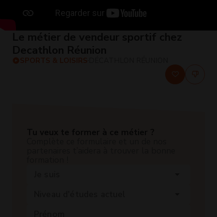
Le métier de vendeur sportif chez
Decathlon Réunion
SPORTS & LOISIRS
DÉCATHLON RÉUNION
Tu veux te former à ce métier ?
Complète ce formulaire et un de nos
partenaires t’aidera à trouver la bonne
formation !
Je suis
arrow_drop_down
Niveau d'études actuel
arrow_drop_down