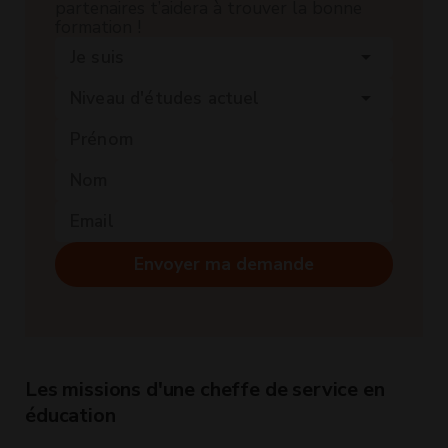
partenaires t’aidera à trouver la bonne
formation !
Je suis
arrow_drop_down
Niveau d'études actuel
arrow_drop_down
Envoyer ma demande
Les missions d'une cheffe de service en
éducation