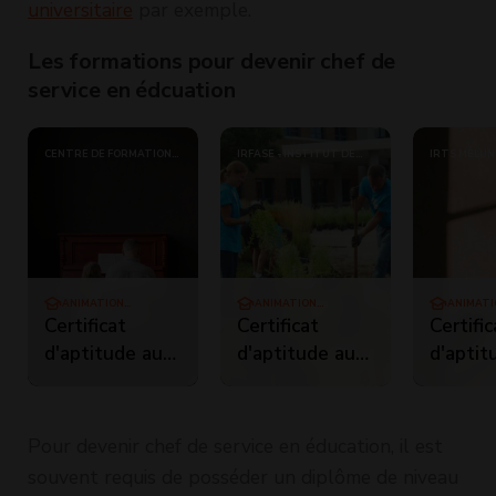
universitaire
par exemple.
Les formations pour devenir chef de
service en édcuation
CENTRE DE FORMATION
IRFASE - INSTITUT DE
IRTS MELUN
INITIATIVES
RECHERCHE ET DE
FORMATION À L'ACTION
SOCIALE DE L'ESSONNE
ANIMATION
ANIMATION
ANIMATI
SOCIOCULTURELLE
SOCIOCULTURELLE
SOCIOCU
Certificat
Certificat
Certific
d'aptitude aux
d'aptitude aux
d'aptit
fonctions
fonctions
fonctio
d'encadrement
d'encadrement
d'enca
et de
et de
et de
Pour devenir chef de service en éducation, il est
responsable
responsable
respon
souvent requis de posséder un diplôme de niveau
d'unité
d'unité
d'unité