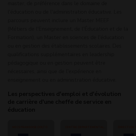
master, de préférence dans le domaine de
d'intervention
d'intervention
d'inter
l'éducation ou de l'administration éducative. Les
sociale
sociale
sociale
parcours peuvent inclure un Master MEEF
(Métiers de l'Enseignement, de l'Éducation et de la
Formation), un Master en sciences de l'éducation
ou en gestion des établissements scolaires. Des
qualifications supplémentaires en leadership
pédagogique ou en gestion peuvent être
nécessaires, ainsi que de l'expérience en
enseignement ou en administration éducative.
Les perspectives d'emploi et d'évolution
de carrière d'une cheffe de service en
éducation
MECS FRAN9OISE DOLTO
CENTRE DEPARTEMENTAL
DIRECTION 
DE L'ENFANCE
POITOU-CH