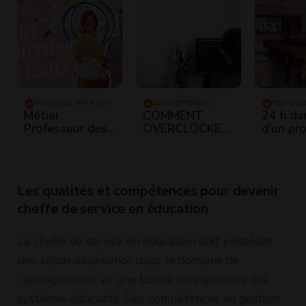
PÉDAGOGIE INFANTILE
DÉVELOPPEMENT
PÉDAGOGI
APPLICATION
Métier
COMMENT
24 h dan
Professeur des
OVERCLOCKER
d'un pr
Écoles : quelles
SON
des éco
études, quel
PROCESSEUR !
Rentrée
ESPE, quel
salaire, le CRPE
Les qualités et compétences pour devenir
cheffe de service en éducation
La cheffe de service en éducation doit posséder
une solide expérience dans le domaine de
l'enseignement et une bonne connaissance des
systèmes éducatifs. Des compétences en gestion