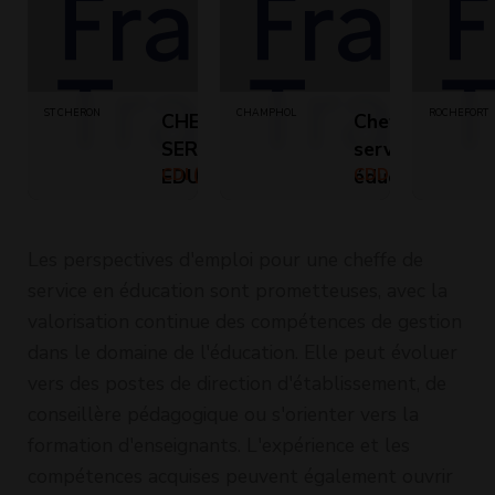
ST CHERON
CHAMPHOL
ROCHEFORT
CHEF DE
Chef de
SERVICE
service
EDUCATIF
CDI (Temps
éducatif (H/F)
CDD (Temps
plein)
plein)
(H/F)
Les perspectives d'emploi pour une cheffe de
service en éducation sont prometteuses, avec la
valorisation continue des compétences de gestion
dans le domaine de l'éducation. Elle peut évoluer
vers des postes de direction d'établissement, de
conseillère pédagogique ou s'orienter vers la
formation d'enseignants. L'expérience et les
compétences acquises peuvent également ouvrir