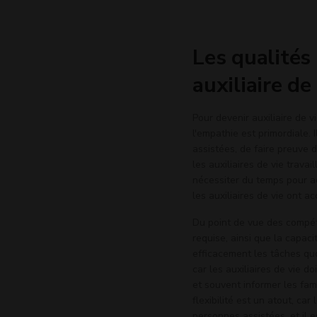
- École du service à la
personne
Les qualités
auxiliaire de
Pour devenir auxiliaire de v
l'empathie est primordiale.
assistées, de faire preuve 
les auxiliaires de vie trava
nécessiter du temps pour ac
les auxiliaires de vie ont ac
Du point de vue des compét
requise, ainsi que la capaci
efficacement les tâches qu
car les auxiliaires de vie d
et souvent informer les fam
flexibilité est un atout, ca
personnes assistées, et il 