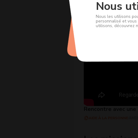
Nous uti
Nous les utilisons po
personnalisé et vous 
utilisons, découvrez 
Rencontre avec une a
AIDE À LA PERSONNE
AMEL