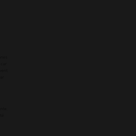
on a un enfant
nnes
 car
uvent
car
nte,
nté