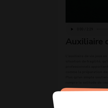
Auxiliaire 
L'auxiliaire de vie joue 
situation de fragilité, qu
professionnels apportent
comme la préparation des 
Plus qu'un simple soutien
rompre la solitude de ce