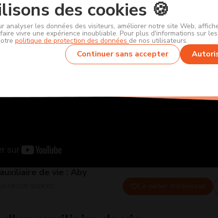
lisons des cookies 🍪
ur analyser les données des visiteurs, améliorer notre site Web, affic
faire vivre une expérience inoubliable. Pour plus d'informations sur le
notre
politique de protection des données
de nos utilisateurs.
Continuer sans accepter
Autori
uxiliaire de vie : Aby
Ce métier m'intéresse
IS GROUP SODEXO