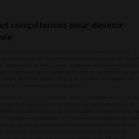
 et compétences pour devenir
 vie
ie, plusieurs qualités personnelles sont essentielles. Tout d'abord,
 Il faut être capable de comprendre les besoins émotionnels des perso
de compassion et de bienveillance. La patience est également cruciale,
illent souvent avec des personnes en situation de vulnérabilité, qui pe
complir des tâches simples. De plus, la discrétion est indispensable, 
cès à la vie privée de leurs bénéficiaires.
ences, une connaissance de base des soins d'hygiène et de santé est
té à les mettre en pratique. L'organisation est essentielle pour gérer
otidiennes et administratives. La communication est également importa
oivent travailler en collaboration avec d'autres professionnels de la sa
illes des progrès ou des préoccupations des bénéficiaires. Enfin, la
r les horaires de travail peuvent varier en fonction des besoins des
est souvent nécessaire de s'adapter rapidement à des situations