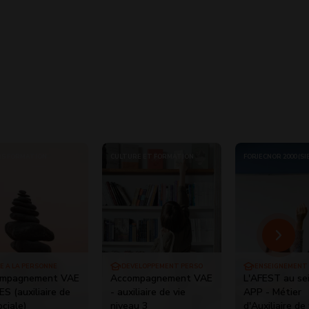
RS FORMATION
CULTURE ET FORMATION
FORJECNOR 2000 (SI
E À LA PERSONNE
DÉVELOPPEMENT PERSO
ENSEIGNEMENT
mpagnement VAE
Accompagnement VAE
L'AFEST au se
S (auxiliaire de
- auxiliaire de vie
APP - Métier
ociale)
niveau 3
d'Auxiliaire de 