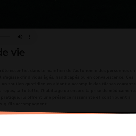
de vie
un rôle essentiel dans le maintien de l'autonomie des personnes en
'il s'agisse d'individus âgés, handicapés ou en convalescence. Ces
 un soutien quotidien en aidant à accomplir des tâches courante
repas, la toilette, l'habillage ou encore la prise de médicaments
 pratique, ils offrent une présence rassurante et contribuent à
ux qu'ils accompagnent.