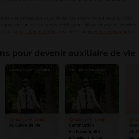
, mais que pensez que vous n'avez pas encore trouvé celui qui vous
oi pas jeter un œil à d'autres articles pour découvrir en quoi consiste
e
, ou d'un
assistant maternel
, ou même d'un
moniteur éducateur
par
ns pour devenir auxiliaire de vie
ASCOR (ESPACE CONCOURS) -
CULTURE ET FORMATION
BÉZIE
(CAMPUS DES ECOLES)
AIDE À LA PERSONNE
AIDE À LA PERSONNE
AID
Auxiliaire de vie
Certification
Acco
Professionnelle
DE AE
d'Auxiliaire de vie
vie s