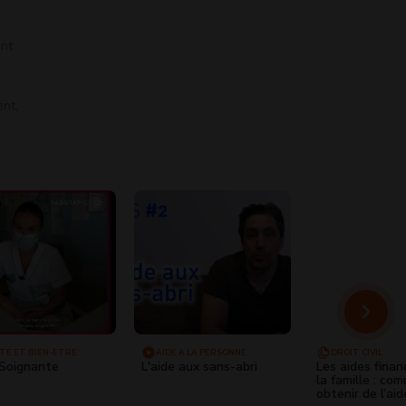
ont
ent,
TÉ ET BIEN-ÊTRE
AIDE À LA PERSONNE
DROIT CIVIL
Soignante
L'aide aux sans-abri
Les aides finan
la famille : co
obtenir de l’ai