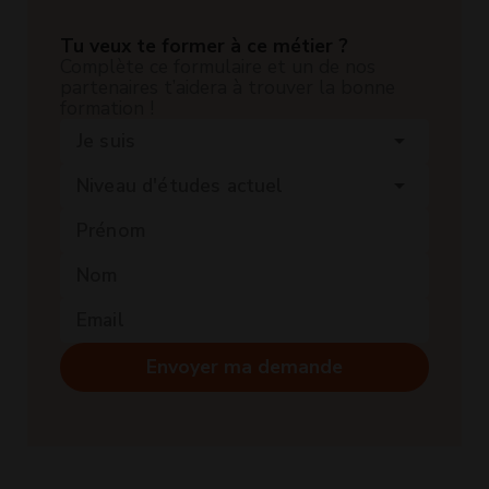
Tu veux te former à ce métier ?
Complète ce formulaire et un de nos
partenaires t’aidera à trouver la bonne
formation !
Je suis
arrow_drop_down
Niveau d'études actuel
arrow_drop_down
Envoyer ma demande