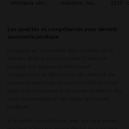
résistance série
résilience : les
2017 : c
et parallèle
impacts pour les
faut sav
CSE et les
entreprises
Les qualités et compétences pour devenir
assistante juridique
La rigueur est primordiale dans ce métier où le
moindre détail a son importance. L'assistant
juridique doit également faire preuve
d'organisation, de discrétion et de réactivité. De
bonnes compétences en communication écrite et
orale sont nécessaires, tout comme la maîtrise des
outils informatiques et des bases de données
juridiques.
Si ce métier vous intéresse, mais que vous pensez
que vous n'avez pas encore trouvé celui qui vous