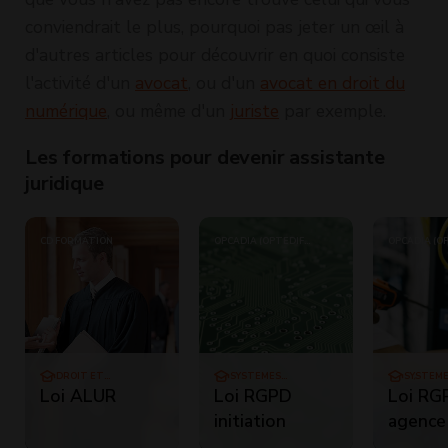
conviendrait le plus, pourquoi pas jeter un œil à
d'autres articles pour découvrir en quoi consiste
l'activité d'un
avocat
, ou d'un
avocat en droit du
numérique
, ou même d'un
juriste
par exemple.
Les formations pour devenir assistante
juridique
CD FORMATION
OPCADIA (OPTEDIF
OPCADIA (O
FORMATION)
FORMATION
DROIT ET
SYSTÈMES
SYSTÈME
MAGISTRATURE
D'INFORMATION
RÉSEAU
Loi ALUR
Loi RGPD
Loi RG
initiation
agence
commun