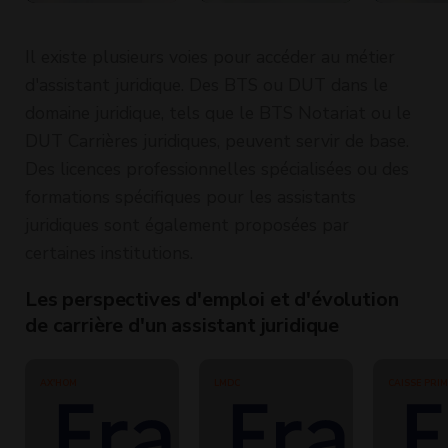
Perfec
Il existe plusieurs voies pour accéder au métier
d'assistant juridique. Des BTS ou DUT dans le
domaine juridique, tels que le BTS Notariat ou le
DUT Carrières juridiques, peuvent servir de base.
Des licences professionnelles spécialisées ou des
formations spécifiques pour les assistants
juridiques sont également proposées par
certaines institutions.
Les perspectives d'emploi et d'évolution
de carrière d'un assistant juridique
AX'HOM
LMDC
CAISSE PRI
D'ASSURANC