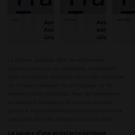
GAP
ANTONY
BESSINES
Assistant /
Assistant
Assistante
administratif
juridique (H/F)
CDI (Temps
juridique H/F à
MIS (Temps
plein)
plein)
Antony (92)
(H/F)
Le secteur juridique offre de nombreuses
opportunités pour les assistants, notamment
dans les cabinets d'avocats, les études notariales,
les services juridiques des entreprises ou les
administrations publiques. Avec de l'expérience,
un assistant juridique peut évoluer vers des
postes à responsabilités plus importantes ou se
spécialiser dans des domaines du droit précis.
Le salaire d'une assistante juridique