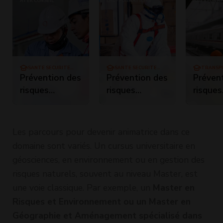
ATEK CONSEIL
LHL - FORMATIONS
ARES FORM
SANTÉ SÉCURITÉ
SANTÉ SÉCURITÉ
TRANSP
TRAVAIL
TRAVAIL
MARITIM
Prévention des
Prévention des
Préven
risques
risques
risques
d'exposition à
d'exposition à
terrori
l'amiante pour
l'amiante pour
les personnels
les personnels
Les parcours pour devenir animatrice dans ce
opérateurs de
opérateurs de
domaine sont variés. Un cursus universitaire en
chantier
chantier
géosciences, en environnement ou en gestion des
(Travaux de
(interventions
risques naturels, souvent au niveau Master, est
Sous-section
de sous-
une voie classique. Par exemple, un
Master en
3)
section 4) -
Risques et Environnement ou un Master en
Recyclage
Géographie et Aménagement spécialisé dans