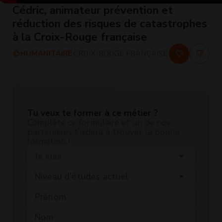
Cédric, animateur prévention et
réduction des risques de catastrophes
à la Croix-Rouge française
HUMANITAIRE
CROIX-ROUGE FRANÇAISE
Tu veux te former à ce métier ?
Complète ce formulaire et un de nos
partenaires t’aidera à trouver la bonne
formation !
Je suis
arrow_drop_down
Niveau d'études actuel
arrow_drop_down