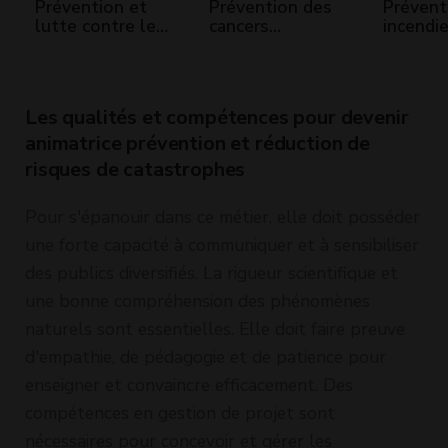
Prévention et
Prévention des
Prévent
lutte contre les
cancers
incendi
violences et
professionnels.
harcèlement
Le risque
sexistes et
cancérogène en
sexuels
milieu de travail
Les qualités et compétences pour devenir
animatrice prévention et réduction de
risques de catastrophes
Pour s'épanouir dans ce métier, elle doit posséder
une forte capacité à communiquer et à sensibiliser
des publics diversifiés. La rigueur scientifique et
une bonne compréhension des phénomènes
naturels sont essentielles. Elle doit faire preuve
d'empathie, de pédagogie et de patience pour
enseigner et convaincre efficacement. Des
compétences en gestion de projet sont
nécessaires pour concevoir et gérer les