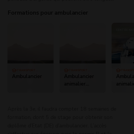
Formations pour ambulancier
STUDI
CENTRE NATIONAL DE
CENTRE NAT
FORMATIONS ANIMALIÈRES
FORMATIONS
GTAAF -
GTAAF -
TRANSPORT
TRANSPORT
TRANSP
ROUTIER
ROUTIER
ROUTIE
Ambulancier
Ambulancier
Ambula
animalier
animali
équins
chiens 
- Spéci
des ur
Après la 3e, il faudra compter 18 semaines de
des an
formation, dont 5 de stage pour obtenir son
compag
diplôme d’Etat (DE) d’ambulancier. L’accès
s’effectue sur épreuve avec le permis B et la