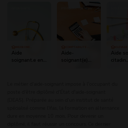
INFOR SANTÉ
ITE FORMATION - ESAV
ÉCOLE SUPÉ
VÉTÉRINAIRE
INSTITUT 
MÉDECINE
COMPTABILITÉ -
ELEVAGE
GÉNÉRALISTE
GESTION
Aide
Aide-
Aide s
soignant.e en
soignant(e)
citadin
psychiatrie -
spÃ©cialisÃ©(e)
vétérin
les essentiels
vÃ©tÃ©rinaire
Le métier d'aide-soignant impose à l'occupant du
poste d'être diplômé d'État d'aide-soignant
(DEAS). Préparée au sein d'un institut de santé
spécialisé comme l'ifas, la formation en alternance
dure en moyenne 10 mois. Pour devenir un
diplômé, il faut réussir un concours. Ce dernier