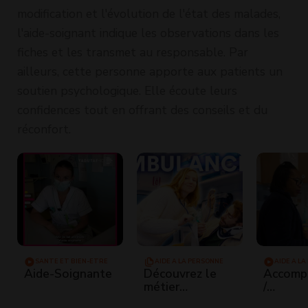
modification et l'évolution de l'état des malades,
l'aide-soignant indique les observations dans les
fiches et les transmet au responsable. Par
ailleurs, cette personne apporte aux patients un
soutien psychologique. Elle écoute leurs
confidences tout en offrant des conseils et du
réconfort.
SANTÉ ET BIEN-ÊTRE
AIDE À LA PERSONNE
AIDE À L
Aide-Soignante
Découvrez le
Accomp
métier
/
d'ambulancier !
Accompa