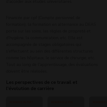
d'accéder aux études universitaires.
Financée par cpf (Compte personnel de
formation), la formation en alternance au DEAS
porte sur les soins, les règles de propreté et
d'hygiène, la communication, etc. Elle est
accompagnée de stages obligatoires qui
s'effectuent au sein des différentes structures
comme les hôpitaux, le service de chirurgie, etc.
Tout au long de l'apprentissage, des évaluations
doivent être réalisées.
Les perspectives de ce travail et
l'évolution de carrière
RESIDENCE DU PORT
RESIDENCE LE VIGE
RESIDENCE L