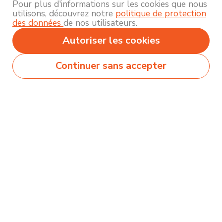
Pour plus d'informations sur les cookies que nous
utilisons, découvrez notre
politique de protection
des données
de nos utilisateurs.
Autoriser les cookies
Continuer sans accepter
Secteurs
Métiers
Formations
Olecio sélectionne pour vous des milliers de
contenus de qualité pour vous permettre
d’explorer et découvrir près de 250 thématiques
différentes !
Comment ça marche ?
Accompagnement
Nous contacter
Blog
Mentions légales et politique de confidentialité