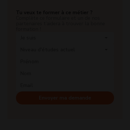
Tu veux te former à ce métier ?
Complète ce formulaire et un de nos
partenaires t’aidera à trouver la bonne
formation !
Je suis
arrow_drop_down
Niveau d'études actuel
arrow_drop_down
Envoyer ma demande