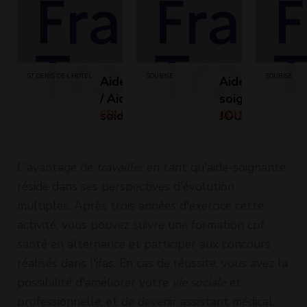
ST DENIS DE L HOTEL
SOUBISE
SOUBISE
Aide-soignant
Aide-
/ Aide-
soignant(e) de
soignante
CDI (Temps
JOUR H/F
CDI (Temps
plein)
plein)
(H/F)
L'avantage de
travailler
en tant qu'aide-soignante
réside dans ses perspectives d'évolution
multiples. Après trois années d'exercice cette
activité, vous pouvez suivre une formation cpf
santé en alternance et participer aux concours
réalisés dans l'ifas. En cas de réussite, vous avez la
possibilité d'améliorer votre
vie sociale
et
professionnelle, et de devenir assistant médical.