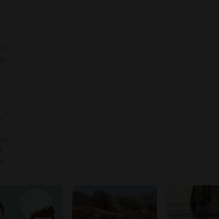
ts.
rs.
s
uels
t
rs