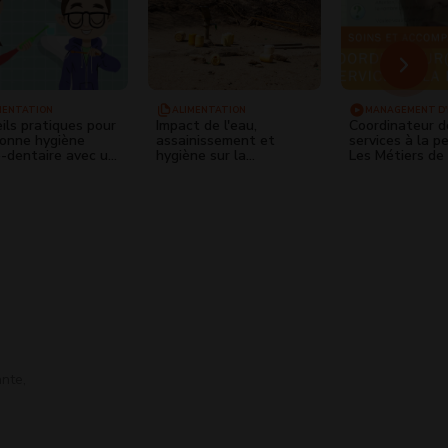
MENTATION
ALIMENTATION
MANAGEMENT D'
ils pratiques pour
Impact de l'eau,
Coordinateur d
onne hygiène
assainissement et
services à la p
-dentaire avec un
hygiène sur la
Les Métiers de 
eil
malnutrition aiguë
Mutualité
nte,