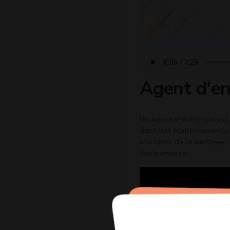
Agent d'en
Un agent d'entretien est
dans des établissements t
s'occuper de la nettoyer,
équipements.