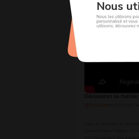
Nous uti
Nous les utilisons po
personnalisé et vous 
utilisons, découvrez 
Découvrez le métier
ÉCOLOGIE
MAINTENANT J'A
Dans le domaine de l'entreti
Souvent dans l'ombre, cet ac
fonctionnement des espaces,