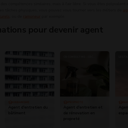
des compétences similaires, mais à l'air libre. Si vous êtes polyvalent 
es tâches physiques, vous pouvez vous tourner vers les métiers de
ag
turels
, ou de
ramoneur
par exemple.
ations pour devenir agent
ARIQ BTP BOURGOGNE-
CR CONSULTING - CRC
LEGTA 
FRANCHE-COMTE - 71
FORMATION
SEGRÉ
URBANISME
PROPRETÉ
NA
Agent d'entretien du
Agent d'entretien et
Agen
bâtiment
de rénovation en
espac
propreté