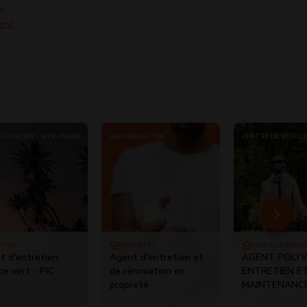
et
ent
LE FRESNE - SITE ANGERS
ASK FORMATION
CENTRE DE RÉÉDU
PROFESSIONNELLE (
RICHEBOIS - CENTR
- CRP
TURE
PROPRETÉ
AIDE À LA PERS
t d'entretien
Agent d'entretien et
AGENT POLY
e vert - PIC
de rénovation en
ENTRETIEN E
propreté
MAINTENANC
BATIMENTS