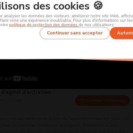
lisons des cookies 🍪
ur analyser les données des visiteurs, améliorer notre site Web, affic
faire vivre une expérience inoubliable. Pour plus d'informations sur le
notre
politique de protection des données
de nos utilisateurs.
Continuer sans accepter
Autori
 d'agent d'entretien
Ce métier m'intéresse
IME LE LUNDI
en et de la maintenance, le rôle de l'agent d'entretien est primordial.
teur clé contribue à maintenir la propreté, l'hygiène et le bon
 que ce soit dans des entreprises, des institutions publiques, des