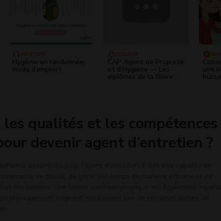
AVENTURE
ÉCOLOGIE
ALI
Hygiène en randonnée,
CAP Agent de Propreté
Conse
mode d’emploi !
et d’Hygiène — Les
une b
diplômes de la filière
bucco
Propreté
appar
 les qualités et les compétences
pour devenir agent d’entretien ?
étence essentielle pour l'agent d'entretien. Il doit être capable de
ronnements de travail, de gérer son temps de manière efficace et de
ction des besoins. Une bonne condition physique est également importa
 être physiquement exigeant, notamment lors de certaines tâches de
on.