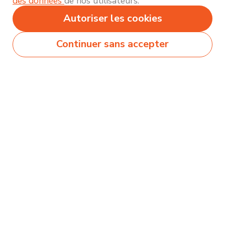
des données
de nos utilisateurs.
Autoriser les cookies
Continuer sans accepter
Secteurs
Métiers
Formations
Olecio sélectionne pour vous des milliers de
contenus de qualité pour vous permettre
d’explorer et découvrir près de 250 thématiques
différentes !
Comment ça marche ?
Accompagnement
Nous contacter
Blog
Mentions légales et politique de confidentialité
Conditions générales d'utilisation
À propos d'Olecio